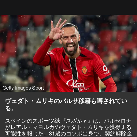
Getty Images Sport
ヴェダト・ムリキのバルサ移籍も噂されてい
る。
スペインのスポーツ紙
は、バルセロナ
『スポルト』
がレアル・マヨルカのヴェダト・ムリキを獲得する
可能性を報じた。31歳のコソボ出身で、契約解除金