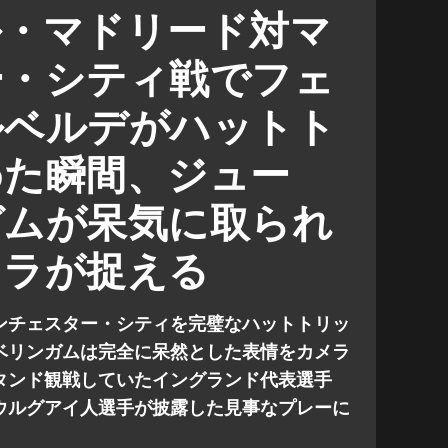
スター・シティ
マンチェスター・シティ
ル・マドリード対マ
ー・シティ戦でフェ
ルベルデがハットト
めた瞬間、ジュー
ガムが呆気に取られ
メラが捉える
ンチェスター・シティを完璧なハットトリッ
ベリンガムは完全に呆然とした表情をカメラ
タンド観戦していたイングランド代表選手
ウルグアイ人選手が披露した見事なプレーに