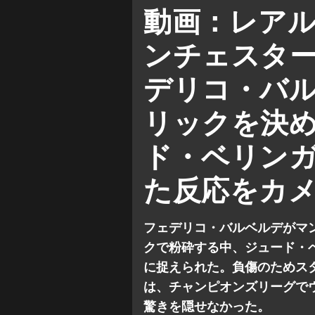
レアル・マドリー 対 マンチェ
動画：レア
チャンピオンズ リーグ
ンチェスタ
デリコ・バ
リックを決
ド・ベリン
た反応をカ
フェデリコ・バルベルデがマ
クで粉砕する中、ジュード・
に捉えられた。負傷のためス
は、チャンピオンズリーグで
驚きを隠せなかった。