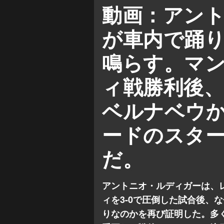
レアル・マドリー 対 マンチェ
動画：アン
チャンピオンズ リーグ
ラ・
が車内で踊
鳴らす。マ
ィ戦勝利後
ベルナベウ
ードのスタ
だ。
アントニオ・ルディガーは、
ィを3-0で圧倒した試合後、
りなのかを再び証明した。多