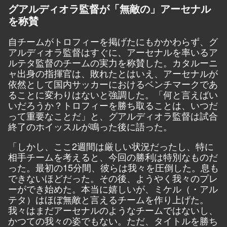
グアルディオラ監督が「無敵の」アーセナル
を称賛
自チームがトロフィーを掲げたにもかかわらず、グ
アルディオラ監督はすぐに、アーセナルを率いるア
ルテタ監督のチームの実力を称賛した。カタルーニ
ャ出身の指揮官は、敗れたとはいえ、アーセナルが
依然として国内サッカーにおけるベンチマークであ
ることに変わりはないと強調した。「何と言えばい
いだろうか？トロフィーを勝ち取ることは、いつだ
って重要なことだ」と、グアルディオラ監督は試合
終了のホイッスルが鳴った後に語った。
「しかし、ここ2週間は厳しい状況だったし、特に
相手チームを考えると、今回の勝利は特別なものだ
った。最初の15分間、彼らは我々を圧倒した。息も
できないほどだった。その後、ようやく我々のプレ
ーができ始めた。本当に嬉しいが、ミケル（・アル
テタ）はほぼ無敵と言えるチームを作り上げた。
我々はまだアーセナルのようなチームではないし、
かつての我々の姿でもない。ただ、タイトルを勝ち