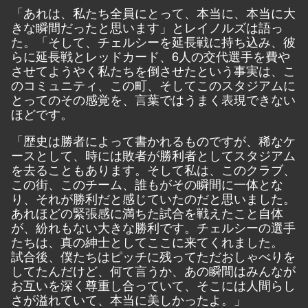
「あれは、私たち全員にとって、本当に、本当に大
きな瞬間だったと思います」とレイノルズは語っ
た。「そして、チェルシーを延長戦に持ち込み、彼
らに延長戦とレッドカード、6人の交代選手を費や
させてようやく私たちを倒させたという事実は、こ
のコミュニティ、この町、そしてこのスタジアムに
とってのその感覚を、言葉ではうまく表現できない
ほどです。
「歴史は勝者によって書かれるものですが、稀なケ
ースとして、時には敗者が勝利者としてスタジアム
を去ることもあります。そして私は、このクラブ、
この街、このチーム、誰もがその瞬間に一体とな
り、それが勝利だと感じていたのだと思いました。
あれほどの緊張感に満ちた試合を戦えたこと自体
が、紛れもない大きな勝利です。チェルシーの選手
たちは、真の紳士としてここに来てくれました。
試合後、僕たちはピッチに残ってただおしゃべりを
してたんだけど、何て言うか、あの瞬間はみんなが
お互いを深く尊重し合っていて、そこには人間らし
さが溢れていて、本当に美しかったよ。」