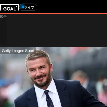
ライブ
Age-restricted content
Getty Images Sport
あなたは18歳以上ですか？
賭け事に関するコンテンツを閲覧するには、年齢要件を満た
していません。トップページへリダイレクトされます。
Help us verify your age by providing an honest response.
This site contains gambling advertising for 24+.
Go to homepage
賭けの広告を表示する
私は24歳以上です
私は24歳未満です