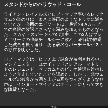
スタンドからのハリウッド・コール
ライアン・レイノルズとロブ・マック率いるレック
サムの道のりは、まさに映画のようなドラマに満ち
ていたが、今回のエピソードは、最近のFAカップ
での痛恨の敗退にさらなる深みを加えるものとなっ
た。
への出演中、この2人はプレ
スカイ・スポーツ
ミアリーグの強豪チェルシーに敗れ、5回戦で敗退
した試合を振り返り、ある著名なバーチャルゲスト
の存在を明かした。
ロブ・マックは、ピッチ上で試合が展開される中、
マンチェスター・ユナイテッドとレアル・マドリー
ドのレジェンド、ベッカムとのビデオ通話を維持し
ようと奔走していたことを認めた。しかし、北ウェ
ールズの観客から湧き上がる耳をつんざくような歓
声は、インター・マイアミのオーナーにとって大き
な障壁となった。
広告