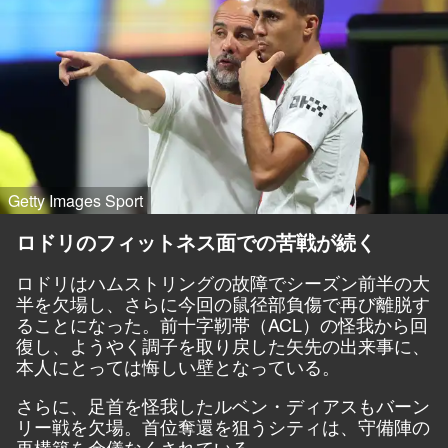
Getty Images Sport
ロドリのフィットネス面での苦戦が続く
ロドリはハムストリングの故障でシーズン前半の大
半を欠場し、さらに今回の鼠径部負傷で再び離脱す
ることになった。前十字靭帯（ACL）の怪我から回
復し、ようやく調子を取り戻した矢先の出来事に、
本人にとっては悔しい壁となっている。
さらに、足首を怪我したルベン・ディアスもバーン
リー戦を欠場。首位奪還を狙うシティは、守備陣の
再構築を余儀なくされている。