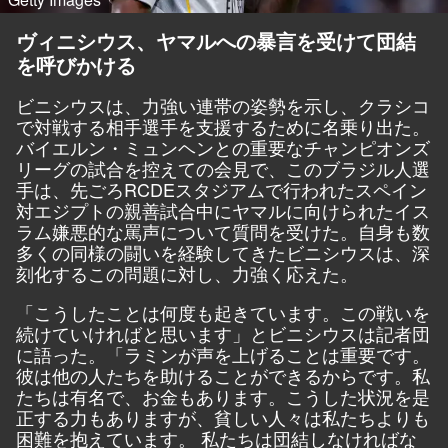
ヴィニシウス、ヤマルへの暴言を受けて団結
を呼びかける
ビニシウスは、力強い連帯の姿勢を示し、クラシコ
で対戦する相手選手を支援するために名乗り出た。
バイエルン・ミュンヘンとの重要なチャンピオンズ
リーグの試合を控えての会見で、このブラジル人選
手は、先ごろRCDEスタジアムで行われたスペイン
対エジプトの親善試合中にヤマルに向けられたイス
ラム嫌悪的な罵声について質問を受けた。自身も数
多くの同様の闘いを経験してきたビニシウスは、深
刻化するこの問題に対し、力強く応えた。
「こうしたことは何度も起きています。この戦いを
続けていければと思います」とビニシウスは記者団
に語った。「ラミンが声を上げることは重要です。
彼は他の人たちを助けることができるからです。私
たちは有名で、お金もあります。こうした状況を是
正する力もありますが、貧しい人々は私たちよりも
困難を抱えています。 私たちは団結しなければな