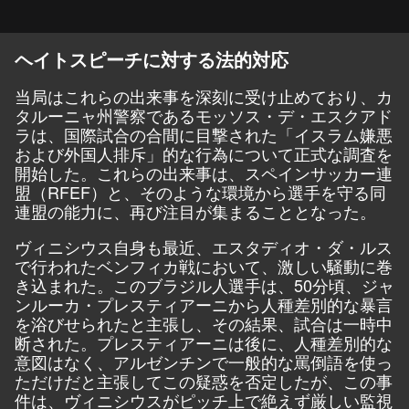
ヘイトスピーチに対する法的対応
当局はこれらの出来事を深刻に受け止めており、カ
タルーニャ州警察であるモッソス・デ・エスクアド
ラは、国際試合の合間に目撃された「イスラム嫌悪
および外国人排斥」的な行為について正式な調査を
開始した。これらの出来事は、スペインサッカー連
盟（RFEF）と、そのような環境から選手を守る同
連盟の能力に、再び注目が集まることとなった。
ヴィニシウス自身も最近、エスタディオ・ダ・ルス
で行われたベンフィカ戦において、激しい騒動に巻
き込まれた。このブラジル人選手は、50分頃、ジャ
ンルーカ・プレスティアーニから人種差別的な暴言
を浴びせられたと主張し、その結果、試合は一時中
断された。プレスティアーニは後に、人種差別的な
意図はなく、アルゼンチンで一般的な罵倒語を使っ
ただけだと主張してこの疑惑を否定したが、この事
件は、ヴィニシウスがピッチ上で絶えず厳しい監視