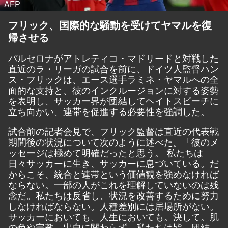
AFP
フリック、国際的な騒動を受けてヤマルを復
帰させる
バルセロナがアトレティコ・マドリードと対戦した
直近のラ・リーガの試合を前に、ドイツ人監督ハン
ス・フリックは、エース選手ラミネ・ヤマルへの全
面的な支持と、彼のインクルージョンに対する姿勢
を表明し、サッカー界が団結してヘイトスピーチに
立ち向かい、連帯を促進する必要性を強調した。
試合前の記者会見で、フリック監督は直近の代表戦
期間後の状況について次のように述べた。「彼のメ
ッセージは極めて明確だったと思う。 私たちは
日々サッカーに生き、サッカーに息づいている。だ
からこそ、統合と連帯という価値観を強めなければ
ならない。一部の人がこれを理解していないのは残
念だ。私たちは反省し、状況を改善するために努力
しなければならない。人種差別には居場所がない。
サッカーにおいても、人生においても。決して。肌
の色や宗教、出自に関わらず、私たちは皆、団結