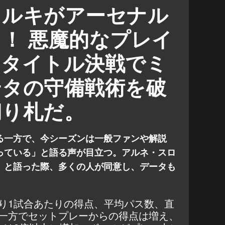
マンチェスター・シティ 対 アーセナル
ェルキがアーセナル
！ 悪魔的なプレイ
、タイトル決戦でミ
テタの守備戦術を破
切り札だ。
る一方で、今シーズンは一般ファンや解説
っている」と語る声が目立つ。アルネ・スロ
」と語った際、多くの人が同意し、データも
り1試合あたりの得点、平均パス数、直
一方でセットプレーからの得点は増え、