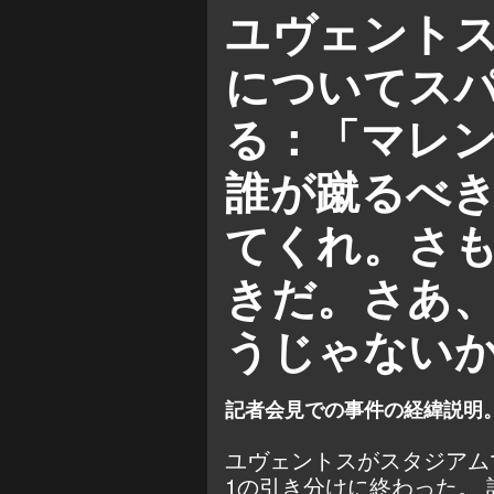
セリエ A
ルチアーノ・スパ
ユヴェントス
についてス
る：「マレ
誰が蹴るべ
てくれ。さ
きだ。さあ
うじゃない
記者会見での事件の経緯説明
ユヴェントスがスタジアム
1の引き分けに終わった。