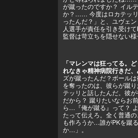
が蹴ったのですか？ イル
か？…… 今度はロカテッ
ったんだ？」と、ユヴェン
人選手が責任を引き受けて
監督は苛立ちを隠せない様
「マレンマは狂ってる。ど
れなきゃ精神病院行きだ、
ズが蹴ったんだ？ボールは
を奪ったのは、彼らが蹴り
テッリと話したんだ。彼が
だから？ 蹴りたいならお
ら…『俺が蹴る』って？ 
たって伝えろ。全く普通の
も作ろうか…誰がPKを蹴
か…」。