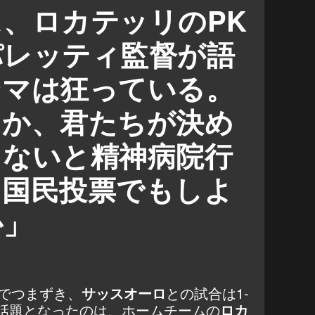
レッティ
、ロカテッリのPK
パレッティ監督が語
ンマは狂っている。
きか、君たちが決め
もないと精神病院行
、国民投票でもしよ
か」
。
でつまずき、
サッスオーロ
との試合は1-
 話題となったのは、ホームチームの
ロカ