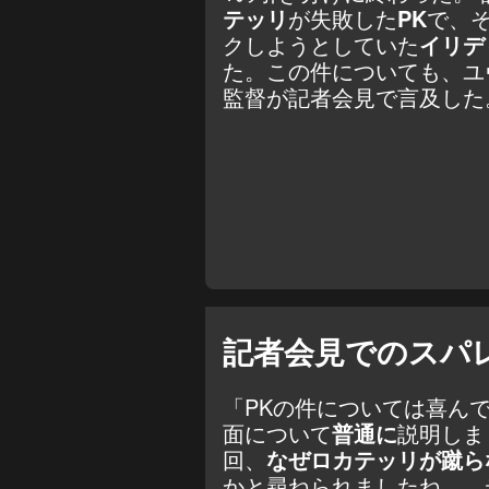
テッリ
が失敗した
PK
で、
クしようとしていた
イリデ
た。この件についても、ユ
監督が記者会見で言及した
記者会見でのスパ
「PKの件については喜ん
面について
普通に
説明しま
回、
なぜロカテッリが蹴ら
かと尋ねられましたね……