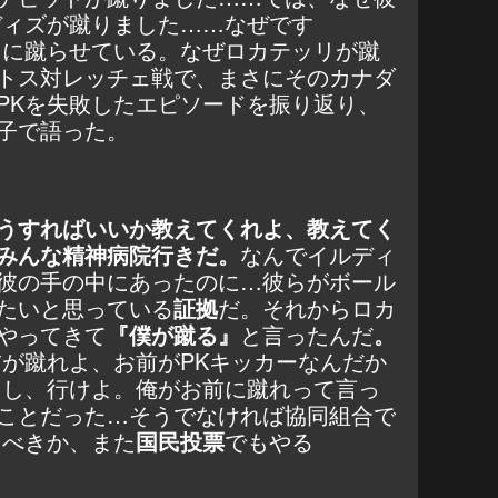
ディズが蹴りました……なぜです
リに蹴らせている。なぜロカテッリが蹴
トス対レッチェ戦で、まさにそのカナダ
PKを失敗したエピソードを振り返り、
子で語った。
うすればいいか教えてくれよ、教えてく
みんな精神病院行きだ。
なんでイルディ
彼の手の中にあったのに…彼らがボール
たいと思っている
証拠
だ。それからロカ
やってきて
『僕が蹴る』
と言ったんだ
。
前が蹴れよ、お前がPKキッカーなんだか
よし、行けよ。俺がお前に蹴れって言っ
ことだった…そうでなければ協同組合で
るべきか、また
国民投票
でもやる