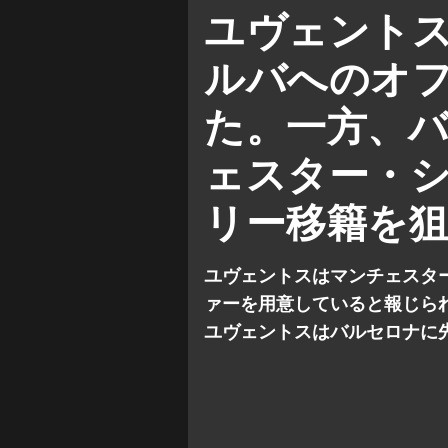
マンチェスター・シティ
ユヴェント
セリエ A
ラ・リーガ
ルバへのオ
た。一方、
ェスター・
リー移籍を
ユヴェントスはマンチェスタ
ァーを用意していると報じら
ユヴェントスはバルセロナに