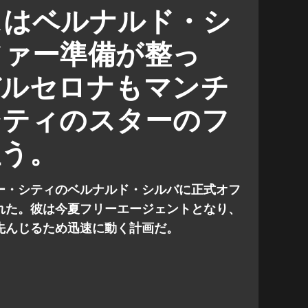
バルセロナ
プレミアリーグ
スはベルナルド・シ
ファー準備が整っ
バルセロナもマンチ
シティのスターのフ
狙う。
ー・シティのベルナルド・シルバに正式オフ
れた。彼は今夏フリーエージェントとなり、
先んじるため迅速に動く計画だ。