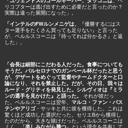
「ユヴェントスのゴールキーパー、タッコニは
リコプターは逃げ出すために必要だと言ったのか？
実際は違った展開になった」。
『優勝するにはス
「インテルのFWルンメニゲは、
ター選手をたくさん買っても足りない』と言った
が、ベルルスコーニは『待ってれば分かるさ』と返
した」。
「会長は細部にこだわる人だった。食事についても
そうだ。バルセロナでのガンペール杯だったと思う
が、デザートをめぐって監督やチームドクターと口
論になり、それを禁止した。だが、その日、我々は
ルード・グリティを発見した。シルヴィオは『ミラ
それが彼だっ
ンの選手を見かけた』と語った。
た。ベルルスコーニは翌年、
マルコ・ファン・バス
・サッキと共に彼を獲得した。これは
テンやアリゴ
驚くほど成功した選択だった。セリエBから獲得し
たのだから、大きな賭けだった。ベルルスコーニは
よく、『
』という理念を共有して
楽しみながら勝つ