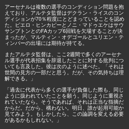
アーセナルは複数の選手のコンディション問題を抱
えており、アルテタ監督はデクラン・ライスのコン
ディションが70％程度にとどまっていることを認め
た。ピエロ・ヒンカピーとノニ・マドゥエケはサウ
サンプトンとのFAカップ6回戦を欠場することが決
まったが、マルティン・オデゴールとユリエン・テ
ィンバーの出場には期待が持てる。
またアルテタ監督は、ここ2週間で多くのアーセナ
ル選手が代表招集を辞退したことに対する批判につ
いても言及した。彼は次のように述べた。「それは
世間の見方の一部だと思う。だが、その気持ちは理
解できる。」
「過去に代表から多くの選手が負傷した際も、同じ
ように扱われていたことを願う。同じように重視さ
れていたなら。そうであれば、それは正当な指摘だ
からだ。だから、構わない。明日、誰が起用可能か
見てみよう。もしかしたら、この論調を変える必要
があるかもしれない。」