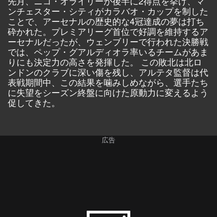
先月、ニコ・オライリーが後半に2得点を挙げ、マ
ンチェスター・シティがカラバオ・カップを制した
ことで、アーセナルの歴史的な4冠達成の夢は打ち
砕かれた。プレミアリーグ首位で好調を維持するア
ーセナルだったが、ウェンブリーで行われた決勝戦
では、ペップ・グアルディオラ率いるチームがあま
りにも決定力の高さを発揮した。 この敗北は北ロ
ンドンのクラブに深い傷を残し、アルテタ監督は代
表戦期間中、この結果を噛みしめながら、選手たち
に失望をシーズン終盤に向けた原動力に変えるよう
促してきた。
広告