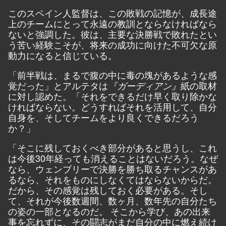
このスペイン人監督は、この敗戦の記憶が、成長途
上のチームにとって永遠の教訓とならなければなら
ないと強調した。彼は、主要な決勝戦で敗れたとい
う苦い経験こそが、将来の成功に向けた不可欠な原
動力になると信じている。
「前半戦は、まるで腹の中に毒の塊があるような感
覚だった」とアルテタは
紙の取材
『ガーディアン』
に対し認めた。「それをできるだけ早く取り除かな
ければならない。どうすればそれを活用して、自分
自身を、そしてチームをより良くできるだろう
か？」
「そこに残しておくべき部分があると思うし、これ
は今後30年経っても消えることはないだろう。なぜ
なら、ウェンブリーで決勝を勝ち取るチャンスがあ
るなら、それをものにしなくてはならないからだ。
だから、その感覚は残しておく必要がある。そし
て、それが今後数週間、数ヶ月、数年先の自分たち
の姿の一部となるのだ。 そこから学び、あの出来
事を忘れずに、その闘志がまだ自分の中に燃え続け