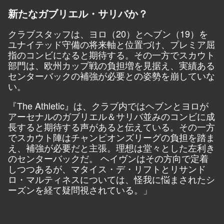
新たなガブリエル・サリバか？
クラブスタッフは、ヨロ（20）とヘブン（19）を
ユナイテッド守備の将来軸と位置づけ、プレミア屈
指のコンビになると期待する。その一方でスカウト
部門は、欧州カップ戦の負担増を見据え、実績ある
センターバックの補強が必要との姿勢を崩していな
い。
『
The Athletic
』は、クラブ内ではヘブンとヨロが
アーセナルのガブリエル＆サリバ並みのコンビに成
長すると期待する声があると伝えている。その一方
でスカウト陣はチャンピオンズリーグの負担を踏ま
え、補強が必要だと主張。理想は堂々とした左利き
のセンターバックだ。 ヘイヴンはその方向で定着
しつつあるが、マタイス・デ・リフトとリサンド
ロ・マルティネスについては、怪我に悩まされたシ
ーズンを経て疑問視されている。」