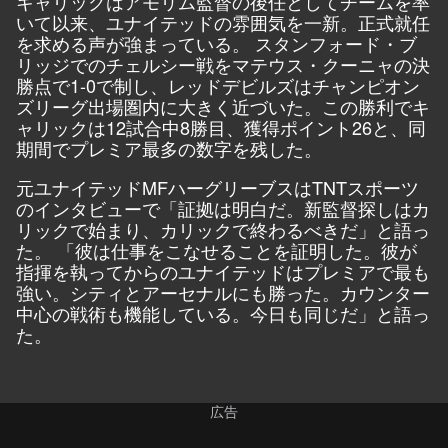
キャリックはアモリム監督の後任としてチームを率
いて以来、ユナイテッドの雰囲気を一新。正式就任
を求める声が強まっている。 スタンフォード・ブ
リッジでのチェルシー戦をマテウス・クーニャの決
勝点で1-0で制し、レッドデビルズはチャンピオン
ズリーグ出場圏内に大きく近づいた。この勝利でキ
ャリックは12試合中8勝目、獲得ポイント26と、同
期間でプレミア最多の数字を残した。
元ユナイテッドMFハーグリーブスは
TNTスポーツ
のインタビューで「証拠は明白だ。新監督探しはカ
リックで始まり、カリックで終わるべきだ」と語っ
た。 「彼は仕事をこなせることを証明した。彼が
指揮を執ってからのユナイテッドはプレミアで最も
強い。シティとアーセナルにも勝った。カウンター
中心の戦術も機能している。今日も同じだ」と語っ
た。
広告