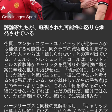
Getty Images Sport
評論家たちが、軽視された可能性に怒りを爆
発させている
今夏、マンチェスター・ユナイテッドが他チームか
ら補強する可能性に、同クラブの戦術進化を見守っ
てきた人々からは「信じられない」との声が出てい
る。チェルシーのレジェンド、コールは、レッドデ
ビルズ首脳陣がキャリックを見送り外部補強に動く
案に辛辣な批判を浴びせた。 「現実的に、もう決
まった話だ」と彼は語った。「彼に任せないと考え
るのは馬鹿げている。彼が就任してからの勝ち点は
どのチームよりも多い。これ以上何を求めるのか？
彼に任せないとすれば、ただの愚行だ。賭けではな
い、ただ馬鹿げている。彼はすでに実証済みだ」
ハーグリーブスも同様の見解を示し、「キャリック
は選手を理解している。このクラブでプレーするプ