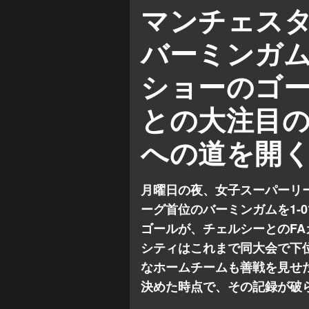
ローレン・ヘンプ
カディジ
マンチェス
バーミンガムシティ女性 対 マ
バーミンガ
ショーのゴ
との大注目の
への道を開
月曜日の夜、女子スーパーリ
ーグ首位のバーミンガムを1-
ゴールが、チェルシーとのF
シティはこれまで同大会で下
なホームチームも善戦を見せ
決めた時点で、その記録が破