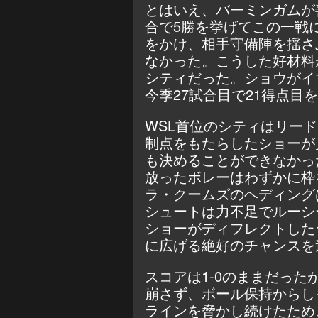
とはいえ、バーミンガムが
合で5勝を挙げてこの一戦
をかけ、相手守備陣を揺さ
なかった。こうした好材料
シティだった。ショウがイ
今季27試合目で21得点目
WSL首位のシティはリー
制点をもたらしたショーが
も決めることができなかっ
放ったボレーはわずかに枠
ラ・クームズのヘディング
シュートは力不足でルーシ
ショーがディフレクトした
に広げる絶好のチャンスを
スコアは1-0のままだっ
崩さず、ボール保持からし
ラインを脅かし続けたため