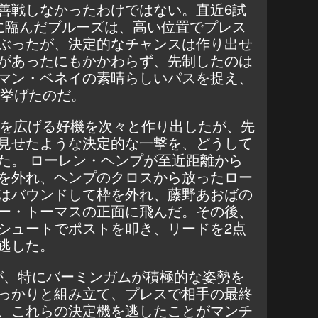
善戦しなかったわけではない。直近6試
に臨んだブルーズは、高い位置でプレス
ぶったが、決定的なチャンスは作り出せ
があったにもかかわらず、先制したのは
マン・ベネイの素晴らしいパスを捉え、
を挙げたのだ。
ドを広げる好機を次々と作り出したが、先
見せたような決定的な一撃を、どうして
た。 ローレン・ヘンプが至近距離から
を外れ、ヘンプのクロスから放ったロー
はバウンドして枠を外れ、藤野あおばの
ー・トーマスの正面に飛んだ。その後、
シュートでポストを叩き、リードを2点
逃した。
たが、特にバーミンガムが積極的な姿勢を
っかりと組み立て、プレスで相手の最終
、これらの決定機を逃したことがマンチ