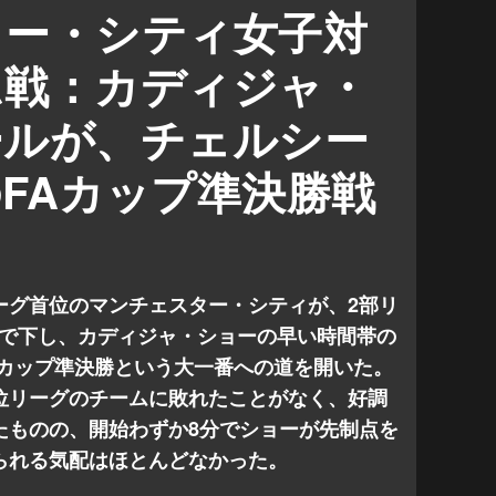
ャ・ショー
長谷川唯
ター・シティ女子対
ンチェスターシティWFC
特集＆コラム
ム戦：カディジャ・
ールが、チェルシー
FAカップ準決勝戦
く
ーグ首位のマンチェスター・シティが、2部リ
0で下し、カディジャ・ショーの早い時間帯の
Aカップ準決勝という大一番への道を開いた。
位リーグのチームに敗れたことがなく、好調
たものの、開始わずか8分でショーが先制点を
られる気配はほとんどなかった。