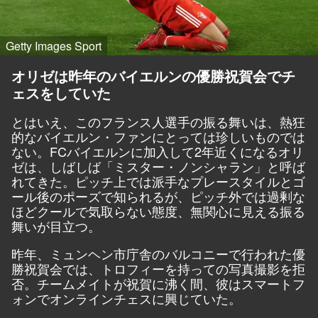
Getty Images Sport
オリゼは昨年のバイエルンの優勝祝賀会でチ
ェスをしていた
とはいえ、このフランス人選手の振る舞いは、熱狂
的なバイエルン・ファンにとっては珍しいものでは
ない。FCバイエルンに加入して2年近くになるオリ
ゼは、しばしば「ミスター・ノンシャラン」と呼ば
れてきた。ピッチ上では派手なプレースタイルとゴ
ール後のポーズで知られるが、ピッチ外では過剰な
ほどクールで気取らない態度、無関心に見える振る
舞いが目立つ。
昨年、ミュンヘン市庁舎のバルコニーで行われた優
勝祝賀会では、トロフィーを持っての写真撮影を拒
否。チームメイトが祝賀に沸く間、彼はスマートフ
ォンでオンラインチェスに興じていた。