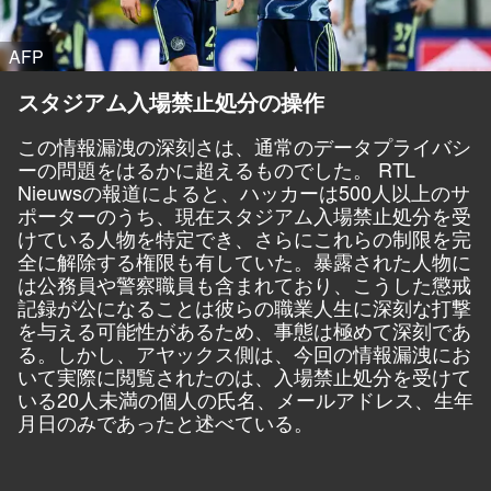
AFP
スタジアム入場禁止処分の操作
この情報漏洩の深刻さは、通常のデータプライバシ
ーの問題をはるかに超えるものでした。
RTL
Nieuwsの
報道によると、ハッカーは500人以上のサ
ポーターのうち、現在スタジアム入場禁止処分を受
けている人物を特定でき、さらにこれらの制限を完
全に解除する権限も有していた。暴露された人物に
は公務員や警察職員も含まれており、こうした懲戒
記録が公になることは彼らの職業人生に深刻な打撃
を与える可能性があるため、事態は極めて深刻であ
る。しかし、アヤックス側は、今回の情報漏洩にお
いて実際に閲覧されたのは、入場禁止処分を受けて
いる20人未満の個人の氏名、メールアドレス、生年
月日のみであったと述べている。