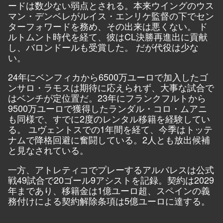
ードは数少ない弱点とされる。本来ウイングのウス
マン・デンベレがルイス・エンリケ監督の下でセン
ターフォワードを務め、その出来は悪くない。 ド
ルトムント時代を経て、彼はCL決勝再進出に貢献
し、バロンドールも受賞した。 だが代役は少な
い。
24年にベンフィカから6500万ユーロで加入したゴ
ンサロ・ラモスは期待に応えられず、大事な試合で
はベンチが定位置だ。23年にフランクフルトから
9500万ユーロで獲得したランダル・コロ・ムアニ
も同様で、すでに2度のレンタル移籍を経験してい
る。 ユヴェントスでの1年間を経て、今季はトッテ
ナムで降格回避に奮闘している。2人とも放出候補
と見なされている。
一方、アトレティコでプレーするアルバレスは公式
戦49試合で20ゴール9アシストを記録。契約は2029
年まであり、移籍金は1億ユーロ超、スペインの義
務付けによる契約解除条項は5億ユーロに達する。