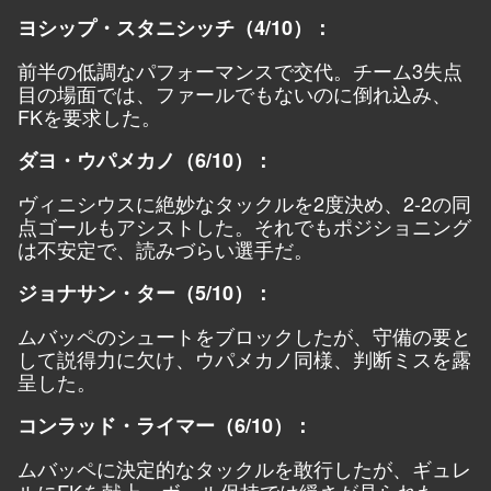
ヨシップ・スタニシッチ（4/10）：
前半の低調なパフォーマンスで交代。チーム3失点
目の場面では、ファールでもないのに倒れ込み、
FKを要求した。
ダヨ・ウパメカノ（6/10）：
ヴィニシウスに絶妙なタックルを2度決め、2-2の同
点ゴールもアシストした。それでもポジショニング
は不安定で、読みづらい選手だ。
ジョナサン・ター（5/10）：
ムバッペのシュートをブロックしたが、守備の要と
して説得力に欠け、ウパメカノ同様、判断ミスを露
呈した。
コンラッド・ライマー（6/10）：
ムバッペに決定的なタックルを敢行したが、ギュレ
ルにFKを献上。ボール保持では緩さが見られた。