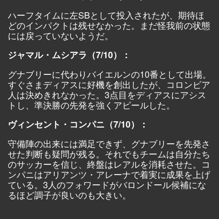
ハーフタイムに左SBとして投入されたが、期待ほ
どのインパクトは残せなかった。まだ怪我前の状態
には戻っていないようだ。
ジャマル・ムシアラ（7/10）：
グナブリーに代わりバイエルンの10番として出場。
すぐさまディアスに好機を創出したが、コロンビア
人は決めきれなかった。3点目をディアスにアシス
トし、準決勝の先発を強くアピールした。
ヴィンセント・コンパニ（7/10）：
守備陣の出来には満足できず、グナブリーを先発さ
せた判断も疑問が残る。それでもチームは自分たち
のサッカーを信じ、終盤はレアルを消耗させた。コ
ンパニはアリアンツ・アレーナで着実に成果を上げ
ている。3人のフォワードがバロンドール候補にな
るほど調子が良いのも大きい。