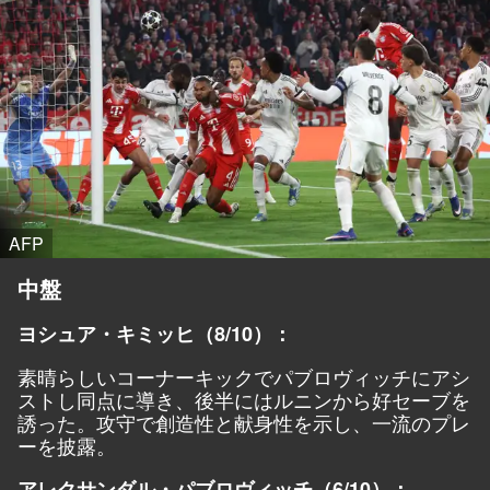
AFP
中盤
ヨシュア・キミッヒ（8/10）：
素晴らしいコーナーキックでパブロヴィッチにアシ
ストし同点に導き、後半にはルニンから好セーブを
誘った。攻守で創造性と献身性を示し、一流のプレ
ーを披露。
アレクサンダル・パブロヴィッチ（6/10）：