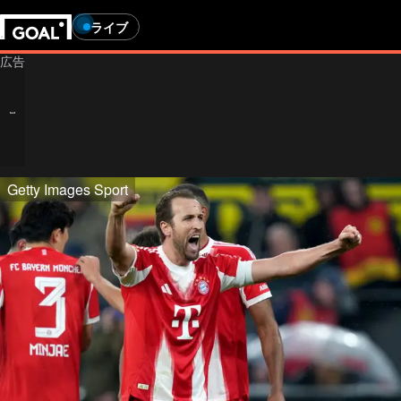
ライブ
Getty Images Sport