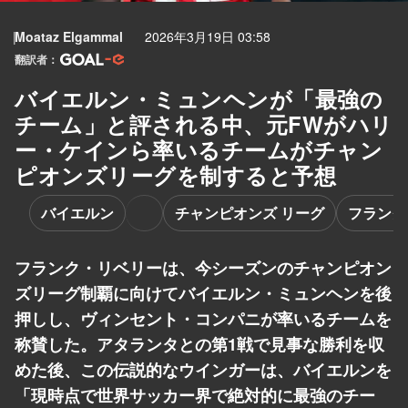
Moataz Elgammal
2026年3月19日 03:58
翻訳者：
バイエルン・ミュンヘンが「最強の
チーム」と評される中、元FWがハリ
ー・ケインら率いるチームがチャン
ピオンズリーグを制すると予想
バイエルン
チャンピオンズ リーグ
フランク
フランク・リベリーは、今シーズンのチャンピオン
ズリーグ制覇に向けてバイエルン・ミュンヘンを後
押しし、ヴィンセント・コンパニが率いるチームを
称賛した。アタランタとの第1戦で見事な勝利を収
めた後、この伝説的なウインガーは、バイエルンを
「現時点で世界サッカー界で絶対的に最強のチー