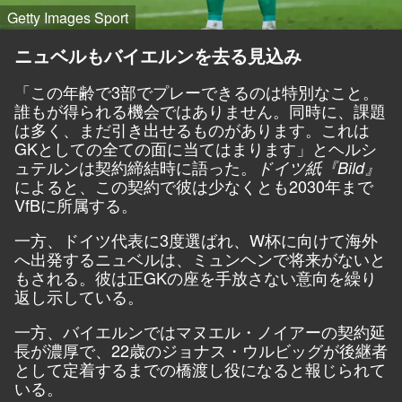
Getty Images Sport
ニュベルもバイエルンを去る見込み
「この年齢で3部でプレーできるのは特別なこと。
誰もが得られる機会ではありません。同時に、課題
は多く、まだ引き出せるものがあります。これは
GKとしての全ての面に当てはまります」とヘルシ
ュテルンは契約締結時に語った。
ドイツ紙『Bild』
によると、この契約で彼は少なくとも2030年まで
VfBに所属する。
一方、ドイツ代表に3度選ばれ、W杯に向けて海外
へ出発するニュベルは、ミュンヘンで将来がないと
もされる。彼は正GKの座を手放さない意向を繰り
返し示している。
一方、バイエルンではマヌエル・ノイアーの契約延
長が濃厚で、22歳のジョナス・ウルビッグが後継者
として定着するまでの橋渡し役になると報じられて
いる。