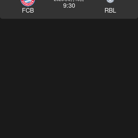
9:30
FCB
RBL