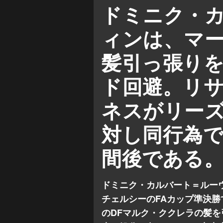
リーズ
マンチェスター
ドミニク・
リサンドロ・マルティネス
ィンは、マ
髪引っ張り
ド回避。リ
ネスがリー
対し同行為で
間後である
ドミニク・カルバート＝ルー
チェルシーのFAカップ準決
のDFマルク・ククレラの髪を