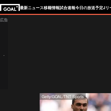
最新ニュース
移籍情報
試合速報
今日の放送予定
Jリ
Getty/GOAL/TNT Sports