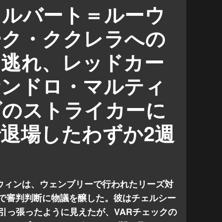
・ユナイテッド
カルバート＝ルーウ
FAカップ
プレミアリーグ
ーク・ククレラへの
を逃れ、レッドカー
サンドロ・マルティ
ズのストライカーに
退場したわずか2週
。
ウィンは、ウェンブリーで行われたリーズ対
勝で審判判断に物議を醸した。彼はチェルシー
引っ張ったように見えたが、VARチェックの