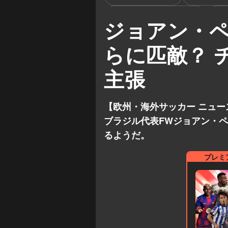
アーリング・ハーランド
キ
ジョアン・
ハリー・ケイン
らに匹敵？ 
主張
【欧州・海外サッカー ニュ
ブラジル代表FWジョアン・
るようだ。
プレミ