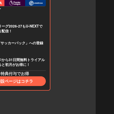
T
グ2026-27もU-NEXTで
占配信！
XTサッカーパック」への登録
ジから31日間無料トライアル
ると初月がお得に！
特典付与でお得
特設ページはコチラ