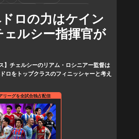
リアン・エンバペ
リアム・ロシニアー
ペドロの力はケイン
チェルシー指揮官が
ース】チェルシーのリアム・ロシニアー監督は
ペドロをトップクラスのフィニッシャーと考え
アリーグを全試合独占配信