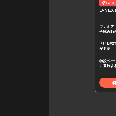
U-NEX
プレミアリー
全試合独
「U-NE
が必要
特設ペー
に登録す