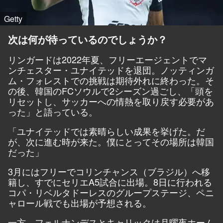
Getty
次は何が待っているのでしょうか？
リンガードは2022年夏、フリーエージェントでマ
ンチェスター・ユナイテッドを退団。ノッティンガ
ム・フォレストでの挑戦は期待外れに終わった。そ
の後、韓国のFCソウルで2シーズン過ごし、「頭を
リセットし、サッカーへの情熱を取り戻す必要があ
った」と語っている。
「ユナイテッドでは素晴らしい成果を挙げた。だ
が、次に進む時が来た。僕にとってその場所は韓国
だった」
3月にはフリーでコリンチャンス（ブラジル）へ移
籍し、すでにセリエA5試合に出場。8日に行われる
コパ・リベルタドーレスのグループステージ、ペニ
ャロール戦でも出場が予想される。
一方、フェルナンデスとキャリックは月曜夜ホーム