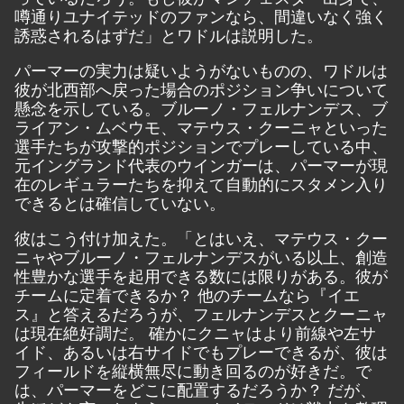
噂通りユナイテッドのファンなら、間違いなく強く
誘惑されるはずだ」とワドルは説明した。
パーマーの実力は疑いようがないものの、ワドルは
彼が北西部へ戻った場合のポジション争いについて
懸念を示している。ブルーノ・フェルナンデス、ブ
ライアン・ムベウモ、マテウス・クーニャといった
選手たちが攻撃的ポジションでプレーしている中、
元イングランド代表のウインガーは、パーマーが現
在のレギュラーたちを抑えて自動的にスタメン入り
できるとは確信していない。
彼はこう付け加えた。「とはいえ、マテウス・クー
ニャやブルーノ・フェルナンデスがいる以上、創造
性豊かな選手を起用できる数には限りがある。彼が
チームに定着できるか？ 他のチームなら『イエ
ス』と答えるだろうが、フェルナンデスとクーニャ
は現在絶好調だ。 確かにクニャはより前線や左サ
イド、あるいは右サイドでもプレーできるが、彼は
フィールドを縦横無尽に動き回るのが好きだ。で
は、パーマーをどこに配置するだろうか？ だが、