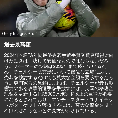
Getty Images Sport
過去最高額
2024年のPFA年間最優秀若手選手賞受賞者獲得に向
けた動きは、決して安価なものではならないだろ
う。 パーマーの契約は2033年まで残っているた
め、チェルシーは交渉において優位な立場にあり、
売却を検討するだけでも莫大な金額を要求するだろ
う。専門家らの見解によれば、
チェルシーが最も影
響力のある攻撃的選手を手放すには
、
英国の移籍金
記録を更新する1億5000万ポンド以上の巨額
が必要
になるとされており、マンチェスター・ユナイテッ
ドがターゲットを獲得するには、莫大な資金を投じ
なければならないとの見方が示されている。