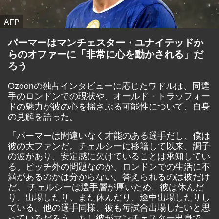
AFP
パーマーはマンチェスター・ユナイテッドか
らのオファーに「非常に心を動かされる」だ
ろう
Ozoon
の独占インタビューに応じたワドルは、同選
手のロンドンでの現状や、オールド・トラッフォー
ドの魅力が彼の心を揺さぶる可能性について、自身
の見解を語った。
「パーマーは間違いなく才能のある選手だし、僕は
彼の大ファンだ。チェルシーに移籍して以来、調子
の波があり、安定感に欠けていることは承知してい
る。ピッチ外の問題なのか、ロンドンでの生活に不
満があるのかは分からない。答えられるのは彼だけ
だ。 チェルシーは選手層が厚いため、彼は休んだ
り、出場したり、また休んだり、途中出場したりし
ている。他の選手同様、彼も毎試合出場したいと思
っているだろう。もし彼がマンチェスター出身で、