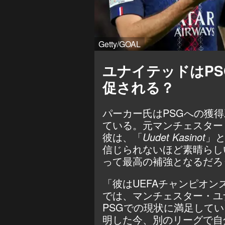
Getty/GOAL
ユナイテッドはP
促される？
パーカー氏はPSGへの獲
ている。元マンチェスター
彼は、「
Uudet Kasinot
」
信じられないほど素晴らし
って最高の補強となるだろ
「彼はUEFAチャンピオ
では、マンチェスター・ユ
PSGでの現状に満足して
明した今、別のリーグで自