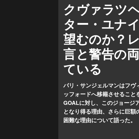
パリ・サンジェルマン
クヴァラツ
リーグ・アン
プレミアリー
ター・ユナ
望むのか？
言と警告の
ている
パリ・サンジェルマンはフヴ
ッフォードへ移籍させること
GOALに対し、このジョージ
となり得る理由、さらに巨額
困難な理由について語った。