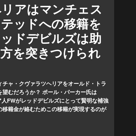
移籍情報
マテウス・クーニャ
ヘリアはマンチェス
グ
イテッドへの移籍を
レッドデビルズは助
両方を突きつけられ
ィチャ・クヴァラツヘリアをオールド・トラ
を望むだろうか？ ポール・パーカー氏は
ア人FWがレッドデビルズにとって賢明な補強
の移籍金が絡むためこの移籍が実現するのが