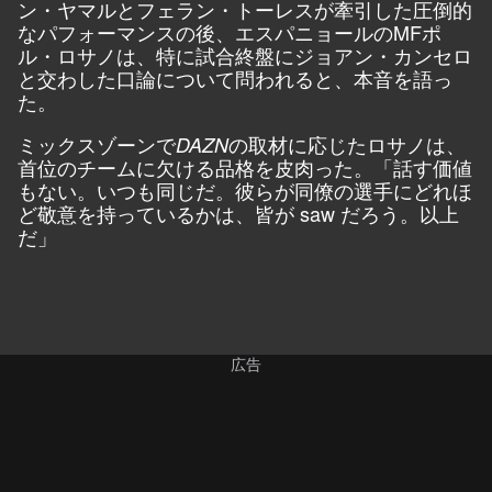
ン・ヤマルとフェラン・トーレスが牽引した圧倒的
なパフォーマンスの後、エスパニョールのMFポ
ル・ロサノは、特に試合終盤にジョアン・カンセロ
と交わした口論について問われると、本音を語っ
た。
ミックスゾーンで
の取材に応じたロサノは、
DAZN
首位のチームに欠ける品格を皮肉った。「話す価値
もない。いつも同じだ。彼らが同僚の選手にどれほ
ど敬意を持っているかは、皆が saw だろう。以上
だ」
広告