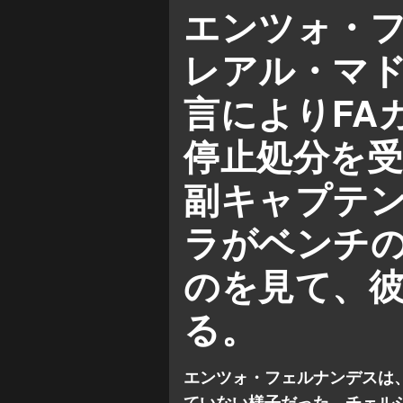
移籍情報
プレミアリーグ
エンツォ・
レアル・マ
言によりFA
停止処分を
副キャプテ
ラがベンチ
のを見て、
る。
エンツォ・フェルナンデスは
ていない様子だった。チェル