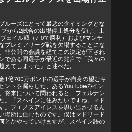
ブルーズにとって最悪のタイミングとな
ラブから2試合の出場停止処分を受け、土
ヴェイル戦（7-0で勝利）およびマンチ
なプレミアリーグ戦を欠場することにな
、非公開の会議を経てこの決定が下され
ンである同選手が最近の発言で「我々の
越えてしまった」と述べた。
金1億700万ポンドの選手が自身の望むキ
ントを漏らした、あるYouTubeのイン
。将来について問われると、フェルナン
た。「スペインに住みたいですね。マド
す。ブエノスアイレスを思い出させるん
い場所に住むものです。僕はマドリード
何とかやっていけますが、スペイン語の