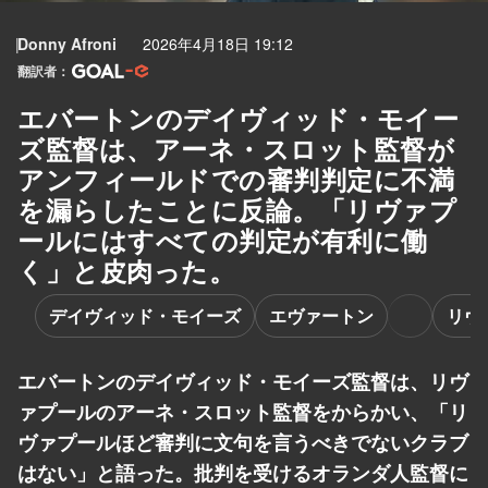
Donny Afroni
2026年4月18日 19:12
翻訳者：
エバートンのデイヴィッド・モイー
ズ監督は、アーネ・スロット監督が
アンフィールドでの審判判定に不満
を漏らしたことに反論。「リヴァプ
ールにはすべての判定が有利に働
く」と皮肉った。
デイヴィッド・モイーズ
エヴァートン
リヴ
エバートンのデイヴィッド・モイーズ監督は、リヴ
ァプールのアーネ・スロット監督をからかい、「リ
ヴァプールほど審判に文句を言うべきでないクラブ
はない」と語った。批判を受けるオランダ人監督に