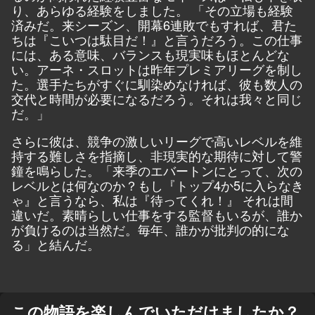
り、あらゆる経験をしました。 「その立場も経験
済みだ。来シーズン、開幕6連敗でもすれば、君た
ちは『こいつは駄目だ！』と言うだろう。この仕事
には、ある意味、バランスも現実味もほとんどな
い。アーネ・スロットは昨年プレミアリーグを制し
た。選手たちがすぐに馴染めなければ、彼も数人の
交代と時間が必要になるだろう。それは我々と同じ
だ。」
さらに彼は、競争の激しいリーグで高いレベルを維
持する難しさを指摘し、非現実的な期待に対して警
鐘を鳴らした。「来季のエバートンにとって、次の
レベルとは何なのか？もし『トップ4か5に入らなき
ゃ』と言うなら、私は『待ってくれ！』 それは間
違いだ。素晴らしい仕事をする監督もいるが、誰か
が負けるのは当然だ。毎年、誰かが批判の的にな
る」と結んだ。
この物語を楽しんでいただけましたか？