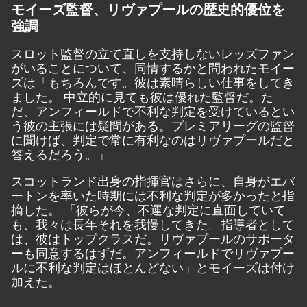
モイーズ監督、リヴァプールの歴史的優位を
強調
スロット監督の立て直しを支持しないレッズファン
がいることについて、同情するかと問われたモイー
ズは「もちろんです。彼は素晴らしい仕事をしてき
ました。 中立的に見ても彼は優れた監督だ。た
だ、アンフィールドで不利な判定を受けているとい
う彼の主張には疑問がある。プレミアリーグの監督
に聞けば、判定で常に有利なのはリヴァプールだと
答えるだろう。」
スコットランド出身の指揮官はさらに、自身がエバ
ートンを率いた時期には不利な判定が多かったと指
摘した。 「彼らが今、不運な判定に直面していて
も、我々は長年それを我慢してきた。指導者として
は、彼はトップクラスだ。リヴァプールのサポータ
ーも同意するはずだ。アンフィールドでリヴァプー
ルに不利な判定はほとんどない」とモイーズは付け
加えた。