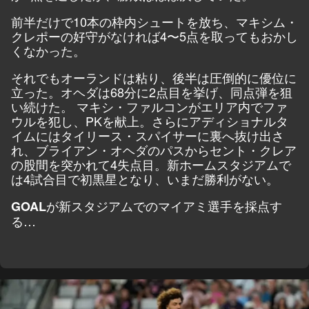
前半だけで10本の枠内シュートを放ち、マキシム・
クレポーの好守がなければ4〜5点を取ってもおかし
くなかった。
それでもオーランドは粘り、後半は圧倒的に優位に
立った。オヘダは68分に2点目を挙げ、同点弾を狙
い続けた。 マキシ・ファルコンがエリア内でファ
ウルを犯し、PKを献上。さらにアディショナルタ
イムにはタイリース・スパイサーに裏へ抜け出さ
れ、ブライアン・オヘダのパスからセント・クレア
の股間を突かれて4失点目。新ホームスタジアムで
は4試合目で初黒星となり、いまだ勝利がない。
が新スタジアムでのマイアミ選手を採点す
GOAL
る…