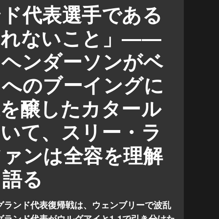
トーマス・トゥヘル
ンド代表選手である
られないこと」――
・ヘンダーソンがベ
トへのブーイングに
議を醸したカタール
ついて、スリー・ラ
ファンは全容を理解
と語る
グランド代表復帰戦は、ウェンブリーで波乱
ランド代表がウルグアイと1-1で引き分けた