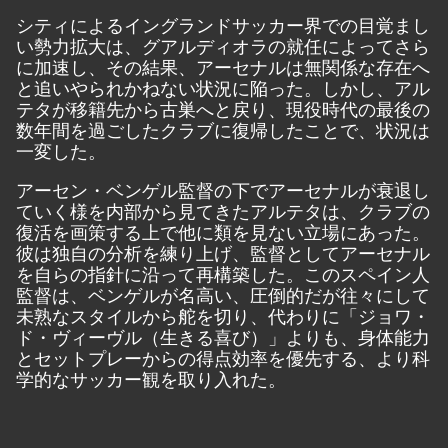
シティによるイングランドサッカー界での目覚まし
い勢力拡大は、グアルディオラの就任によってさら
に加速し、その結果、アーセナルは無関係な存在へ
と追いやられかねない状況に陥った。しかし、アル
テタが移籍先から古巣へと戻り、現役時代の最後の
数年間を過ごしたクラブに復帰したことで、状況は
一変した。
アーセン・ベンゲル監督の下でアーセナルが衰退し
ていく様を内部から見てきたアルテタは、クラブの
復活を画策する上で他に類を見ない立場にあった。
彼は独自の分析を練り上げ、監督としてアーセナル
を自らの指針に沿って再構築した。このスペイン人
監督は、ベンゲルが名高い、圧倒的だが往々にして
未熟なスタイルから舵を切り、代わりに「ジョワ・
ド・ヴィーヴル（生きる喜び）」よりも、身体能力
とセットプレーからの得点効率を優先する、より科
学的なサッカー観を取り入れた。