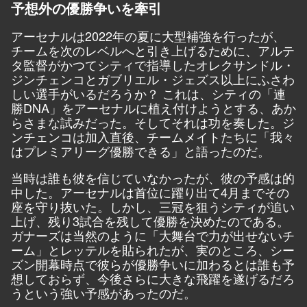
予想外の優勝争いを牽引
アーセナルは2022年の夏に大型補強を行ったが、
チームを次のレベルへと引き上げるために、アルテ
タ監督がかつてシティで指導したオレクサンドル・
ジンチェンコとガブリエル・ジェズス以上にふさわ
しい選手がいるだろうか？ これは、シティの「連
勝DNA」をアーセナルに植え付けようとする、あか
らさまな試みだった。そしてそれは功を奏した。ジ
ンチェンコは加入直後、チームメイトたちに「我々
はプレミアリーグ優勝できる」と語ったのだ。
当時は誰も彼を信じていなかったが、彼の予感は的
中した。アーセナルは首位に躍り出て4月までその
座を守り抜いた。しかし、三冠を狙うシティが追い
上げ、残り3試合を残して優勝を決めたのである。
ガナーズは当然のように「大舞台で力が出せないチ
ーム」とレッテルを貼られたが、実のところ、シー
ズン開幕時点で彼らが優勝争いに加わるとは誰も予
想しておらず、今後さらに大きな飛躍を遂げるだろ
うという強い予感があったのだ。