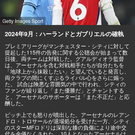
Getty Images Sport
2024年9月：ハーランドとガブリエルの確執
プレミアリーグがマンチェスター・シティに対して
提起した115件の告発に関する公聴会が始まって数
日後、両チームは対戦した。グアルディオラ監督
は、アーセナルを含む対戦相手たちが自分たちを
「地球上から抹殺したい」と望んでいると発言し、
両クラブの間にくすぶるライバル心をさらに煽っ
た。 試合は険悪な雰囲気の中で行われ、シティの
ファンが繰り返し「また優勝だ」とチャントする
と、アーセナルのサポーターは「また不正だ」と応
酬した。
ピッチ上でも怒りが噴出した。アーセナルのレアン
ドロ・トロサールが退場処分を受けた一方、シティ
のスターMFロドリは深刻な膝の負傷により途中交
代を余儀なくされた。 10人となったアーセナルは