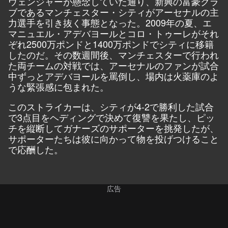
ウェンジャーが懸念していた通り、新興の富豪クラ
ブであるマンチェスター・シティがアーセナルの主
力選手を引き抜く事態となった。2009年の夏、エ
マニュエル・アデバヨールとコロ・トゥーレがそれ
ぞれ2500万ポンドと1400万ポンドでシティに移籍
したのだ。その数週間後、マンチェスターで行われ
た両チームの対戦では、アーセナルのファンが試合
中ずっとアデバヨールを罵倒し、場内は火薬庫のよ
うな緊張感に包まれた。
このストライカーは、シティが4-2で勝利した試合
で3点目をヘディングで決めて復讐を果たし、ピッ
チを縦断してガナーズのサポーターを挑発したが、
サポーターたちは彼に向かって物を投げつけること
で応酬した。