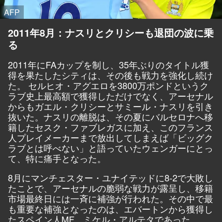
AFP
2011年8月：ナスリとクリシーも退団の波に乗
る
2011年にFAカップを制し、35年ぶりのタイトル獲
得を果たしたシティは、その後も戦力を強化し続け
た。 セルヒオ・アグエロを3800万ポンドというク
ラブ史上最高額で獲得しただけでなく、アーセナル
からもガエル・クリシーとサミール・ナスリを引き
抜いた。ナスリの離脱は、その夏にバルセロナへ移
籍したセスク・ファブレガスに加え、このフランス
人プレイメーカーまで放出してしまえば「ビッグク
ラブとは呼べない」と語っていたウェンガーにとっ
て、特に痛手となった。
8月にマンチェスター・ユナイテッドに8-2で大敗し
たことで、アーセナルの脆弱な戦力が露呈し、移籍
市場最終日には一斉に補強が行われた。その中で最
も重要な補強となったのは、エバートンから獲得し
たスペイン人MF、ミケル・アルテタであった。