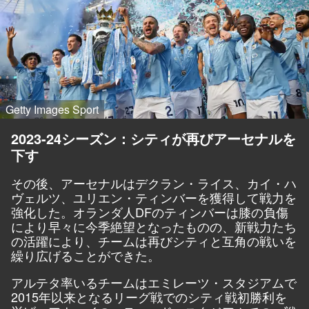
Getty Images Sport
2023-24シーズン：シティが再びアーセナルを
下す
その後、アーセナルはデクラン・ライス、カイ・ハ
ヴェルツ、ユリエン・ティンバーを獲得して戦力を
強化した。オランダ人DFのティンバーは膝の負傷
により早々に今季絶望となったものの、新戦力たち
の活躍により、チームは再びシティと互角の戦いを
繰り広げることができた。
アルテタ率いるチームはエミレーツ・スタジアムで
2015年以来となるリーグ戦でのシティ戦初勝利を