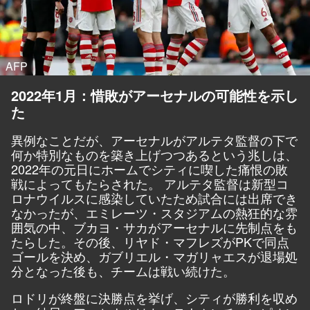
AFP
2022年1月：惜敗がアーセナルの可能性を示し
た
異例なことだが、アーセナルがアルテタ監督の下で
何か特別なものを築き上げつつあるという兆しは、
2022年の元日にホームでシティに喫した痛恨の敗
戦によってもたらされた。 アルテタ監督は新型コ
ロナウイルスに感染していたため試合には出席でき
なかったが、エミレーツ・スタジアムの熱狂的な雰
囲気の中、ブカヨ・サカがアーセナルに先制点をも
たらした。その後、リヤド・マフレズがPKで同点
ゴールを決め、ガブリエル・マガリャエスが退場処
分となった後も、チームは戦い続けた。
ロドリが終盤に決勝点を挙げ、シティが勝利を収め