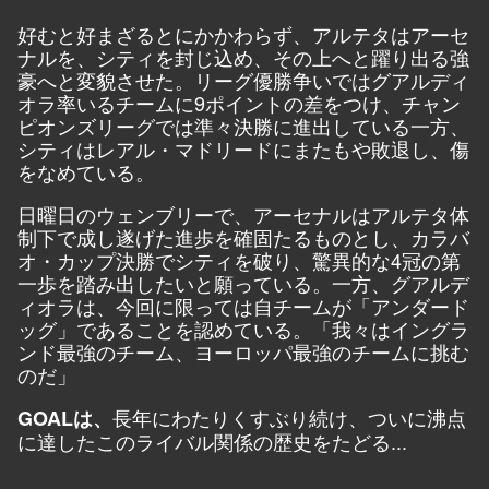
好むと好まざるとにかかわらず、アルテタはアーセ
ナルを、シティを封じ込め、その上へと躍り出る強
豪へと変貌させた。リーグ優勝争いではグアルディ
オラ率いるチームに9ポイントの差をつけ、チャン
ピオンズリーグでは準々決勝に進出している一方、
シティはレアル・マドリードにまたもや敗退し、傷
をなめている。
日曜日のウェンブリーで、アーセナルはアルテタ体
制下で成し遂げた進歩を確固たるものとし、カラバ
オ・カップ決勝でシティを破り、驚異的な4冠の第
一歩を踏み出したいと願っている。一方、グアルデ
ィオラは、今回に限っては自チームが「アンダード
ッグ」であることを認めている。「我々はイングラ
ンド最強のチーム、ヨーロッパ最強のチームに挑む
のだ」
長年にわたりくすぶり続け、ついに沸点
GOALは、
に達したこのライバル関係の歴史をたどる...