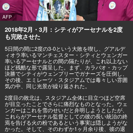
AFP
2018年2月・3月：シティがアーセナルを2度
も完敗させた
5日間の間に2度の3-0という大敗を喫し、グアルデ
ィオラ率いるマンチェスター・シティとウェンガー
率いるアーセナルとの間の隔たりが、これ以上ない
ほど残酷な形で露呈した。まず、カラバオ・カップ
決勝でシティがウェンブリーでガナーズを圧倒し、
その後、エミレーツ・スタジアムでは毒々しい雰囲
気の中、同じ光景が繰り返された。
2度目の敗北は、スタジアム全体に目立つほど空席
が目立ったことでさらに痛烈なものとなった。ウェ
ンガーはこれを雪のせいだと弁明しようとしたが、
これらがアーセナル監督としての彼の長い統治の終
焉を告げる火の粉であるという事実は隠しようがな
かった。そして、そのわずか1ヶ月余り後、彼の退