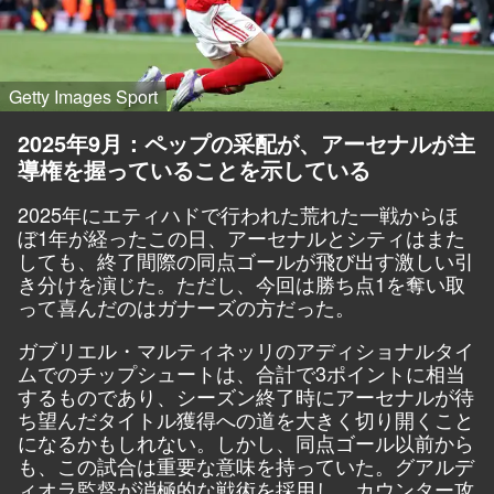
Getty Images Sport
2025年9月：ペップの采配が、アーセナルが主
導権を握っていることを示している
2025年にエティハドで行われた荒れた一戦からほ
ぼ1年が経ったこの日、アーセナルとシティはまた
しても、終了間際の同点ゴールが飛び出す激しい引
き分けを演じた。ただし、今回は勝ち点1を奪い取
って喜んだのはガナーズの方だった。
ガブリエル・マルティネッリのアディショナルタイ
ムでのチップシュートは、合計で3ポイントに相当
するものであり、シーズン終了時にアーセナルが待
ち望んだタイトル獲得への道を大きく切り開くこと
になるかもしれない。しかし、同点ゴール以前から
も、この試合は重要な意味を持っていた。グアルデ
ィオラ監督が消極的な戦術を採用し、カウンター攻