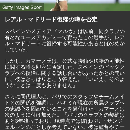
Getty Images Sport
レアル・マドリード復帰の噂を否定
スペインのメディア
は以前、同クラブの
『マルカ』
有名なユースアカデミーで育ったこの選手が、レア
ル・マドリードに復帰する可能性があるとほのめか
していた。
しかし、カマーノ氏は、公式な接触や移籍の可能性
に関する噂を即座に否定した。スペインのビッグク
ラブへの復帰に関する話し合いがあったかとの問い
に、彼はきっぱりとこう答えた。「いいえ、そのよ
うなことは一度もありません」
さらに同代理人は、パリでのスタッフやチームメイ
トとの関係を強調し、ハキミが現在の所属クラブへ
の忠誠心を固めていることを裏付けた。カマーノは
次のように付け加えた。「パリのクラブとの契約は
あと3年残っており、現時点では彼はパリ・サンジ
ェルマンのことしか考えていない。彼は監督やチー