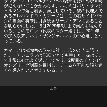
サンティアゴ・ベルナベウへの復帰をほのめかす噂
が絶えないにもかかわらず、ハキミはパリ・サンジ
ェルマンで落ち着き、満足している。彼の代理人で
あるアレハンドロ・カマーノは、この右サイドバッ
クの当面の将来は引き続きリーグ・アンにあること
を明らかにした。彼は2029年6月まで契約を結んで
いる。このモロッコ代表のスター選手は、2021年
の加入以来、パリ・サンジェルマンの中心選手とな
っている。
カマーノは
の取材に対し、次のように語っ
winwin
た。「アシュラフはPSGでとても幸せだ。彼はそこ
で非常に心地よく過ごしており、2度目のチャンピ
オンズリーグ制覇を目指し、チームを可能な限り遠
くへ導きたいと考えている。」
広告