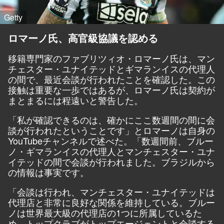
Getty
ロマーノ氏、高官級協議を認める
移籍専門家のファブリツィオ・ロマーノ氏は、マン
チェスター・ユナイテッドとギマランイスの代理人
の間で、最近会談が行われたことを確認した。この
接触は重要な一歩ではあるが、ロマーノ氏は契約が
まとまるには程遠いと警告した。
「私が確認できるのは、確かにここ数週間の間に会
談が行われたということです」とロマーノは
自身の
YouTube
チャンネルで述べた。「数週間前、ブルー
ノ・ギマランイスの代理人とマンチェスター・ユナ
イテッドの間で会談が行われました。ブラジルから
の情報は事実です。
「会談は行われ、マンチェスター・ユナイテッドは
代理店と非常に良好な関係を維持している。ブルー
ノは世界最大級の代理店の1つに所属しているた
め、トップクラブがトップエージェントと会談する