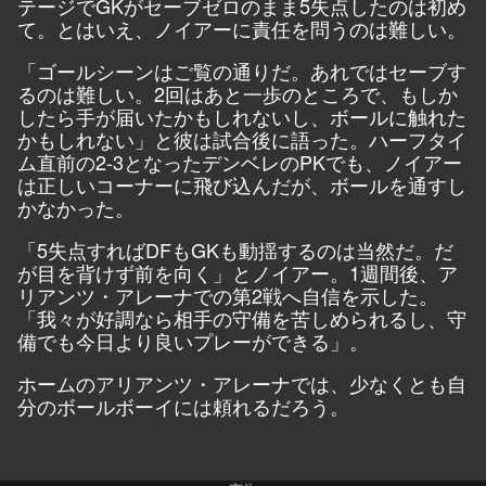
テージでGKがセーブゼロのまま5失点したのは初め
て。とはいえ、ノイアーに責任を問うのは難しい。
「ゴールシーンはご覧の通りだ。あれではセーブす
るのは難しい。2回はあと一歩のところで、もしか
したら手が届いたかもしれないし、ボールに触れた
かもしれない」と彼は試合後に語った。ハーフタイ
ム直前の2-3となったデンベレのPKでも、ノイアー
は正しいコーナーに飛び込んだが、ボールを通すし
かなかった。
「5失点すればDFもGKも動揺するのは当然だ。だ
が目を背けず前を向く」とノイアー。1週間後、ア
リアンツ・アレーナでの第2戦へ自信を示した。
「我々が好調なら相手の守備を苦しめられるし、守
備でも今日より良いプレーができる」。
ホームのアリアンツ・アレーナでは、少なくとも自
分のボールボーイには頼れるだろう。