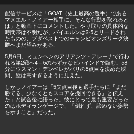
配信サービスは「GOAT（史上最高の選手）である
マヌエル・ノイアー相手に、そんな行動を取れると
は」と動画下にコメントした。やり取りの具体的な
時間帯は不明だが、バイエルンは2-5とリードされ
たものの、ブダペストでのチャンピオンズリーグ決
勝へまだ望みがある。
5月6日、ミュンヘンのアリアンツ・アレーナで行わ
れる第2戦へ4－5のわずかなビハインドで臨む。58
分にウスマン・デンベレがパリの5点目を決めた瞬
間、壁は高すぎるように見えた。
しかしノイアーは「5失点目後も選手たちに『まだ
勝てる、少なくともスコアを挽回できる』と伝え
た」と試合後に語った。彼にとって最も重要だった
のはボディランゲージで、「倒れず、諦めない姿勢
を示すこと」だった。