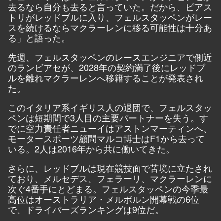
去るなら自分も去ると言っていた。だから、ピアス
トリがレッドブルに入り、フェルスタッペンがレー
スを続けるならマクラーレンに移る可能性は十分あ
る」と語った。
先週、フェルスタッペンのレースエンジニアで側近
のランビアセが、2028年の契約満了後にレッドブ
ルを離れマクラーレンへ移籍することが発表され
た。
このイタリア系イギリス人の退団で、フェルスタッ
ペンは短期間で3人目の主要パートナーを失う。す
でに空力責任者ニューイはアストンマーティンへ、
モータースポーツ顧問マルコ博士はF1から去って
いる。2人は2016年から共に働いてきた。
さらに、レッドブルは現在競技面で苦境に立たされ
ており、メルセデス、フェラーリ、マクラーレンに
次ぐ4番手にとどまる。フェルスタッペンの今季最
高位はオーストラリア・メルボルン開幕戦の6位
で、ドライバーズランキングは9位だ。