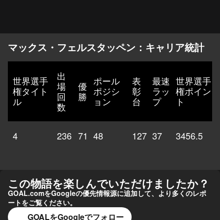
マックス・フェルスタッペン：キャリア統計
出
世界選手
ポール
表
最速
世界選手
場
優
権タイト
ポジシ
彰
ラッ
権ポイン
回
勝
ル
ョン
台
プ
ト
数
4
236
71
48
127
37
3456.5
この物語を楽しんでいただけましたか？
GOAL.comをGoogleの優先情報源に追加して、より多くのレポ
ートをご覧ください。
GOALをGoogleでフォロー