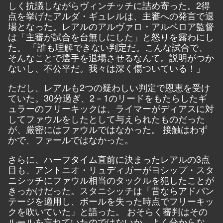
しく抗議しながらヴィンチッチに詰め寄った。2得
点を挙げたアルダ・ギュレルは、主審への発言で退
場となった。レアルのアルヴァロ・アルベロア監督
は「主審が試合を台無しにした」と怒りを露わにし
た。 「誰も理解できない判定だ。こんな試合で、
そんなことで選手を退場させるなんて。説明がつか
ないし、不公平だ。我々は深く傷ついている！」
ただし、レアルも2つの疑わしい判定で恩恵を受け
ていた。30分過ぎ、2－1のリードをもたらしたギ
ュラーのフリーキックは、ライマーがディアスに対
してファウルをしたとして与えられたものだった
が、厳密にはファウルではなかった。 接触はわず
かで、ファールではなかった。
さらに、ハーフタイム直前に決まったレアルの3点
目も、アントニオ・リュディガーがヨシップ・スタ
ニシッチにファウル相当のタックルを犯したことが
きっかけだった。スタニシッチは「昔ならアドバン
テージを適用し、ボールを失った時点でフリーキッ
クを吹いていた」と語った。 おそらく審判はその
ルールを忘れていたのではないか。よく分からな