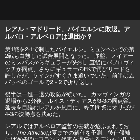
レアル・マドリード、バイエルンに敗退。ア
ルバロ・アルベロアは退団か？
第1戦を2-1で制したバイエルン。ミュンヘンでの第
2戦も白熱した試合展開となった。 序盤、ノイアー
のミスパスからギュラーが先制。直後にパブロヴィ
ッチが同点、さらにギュラーのFKで再びリードを
許したが、ケインがすぐさま追いついた。前半はム
バッペのゴールで2－2で折り返し。
後半は一進一退の攻防が続いた。 カマヴィンガの
退場から3分後、ルイス・ディアスが3-3の同点弾。
延長を目論むレアルを尻目に、終了間際にオリゼが
4-3の決勝点を決めた。
レアルではアルベロア監督の去就が危ぶまれてお
り、
夏までの解任を予測。後任候補
The Athleticは
にはW杯後にフランス代表を退任するデシャン氏が