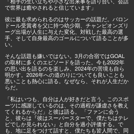
「相手の生い立ちや小さな出来事を語り合い、会話
で世界は癒やされると信じています」
彼に最も求められるのはサッカーの話題だ。バロン
ドール受賞者を父に持つ幼少期、チャンピオンズリ
ーグ出場が人生に与えた変化、対戦した最高の選
手、そして自身最高のゴールについて語ることが多
い。
そんな話題も嫌いではない。3月の合宿ではGOAL
の取材に多くのエピソードを語った。今も2022年
の思い出を語るのを楽しみ、2024年の苦境も自ら
明かす。2026年への道のりについても良いことも
悪いことも熱心に語る。なぜなら、それが人生だか
らだ。
「私はいつも、自分は人が好きだと言う。このスポ
ーツに感謝しているのは、その過程が謙虚さを教え
てくれるからだ」と彼は語る。 「ファンに会う
と、彼らは『彼はスーパースターで、僕たちはテレ
ビでしか見られない』と自分を過小評価する。で
も、地に足をつけて話すと、僕たちも皆人間で、同