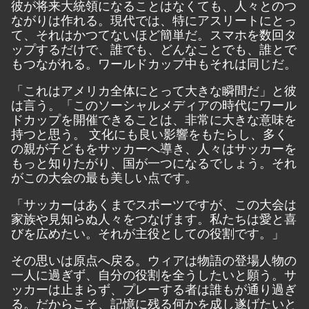
彼が将来大統領になることはなくても、人々とのつ
ながりは作れる。現代では、特にアスリートにとっ
て、それはかつてないほど簡単だ。スマホを数回タ
ップするだけで、誰でも、どんなことでも、誰とで
もつながれる。ワールドカップ中もそれは同じだ。
「これはアメリカ全体にとって大きな瞬間だ」と彼
は言う。「このソーシャルメディアの時代にワール
ドカップを開催できることは、非常に大きな意味を
持つと思う。 文化にも良い影響をもたらし、多く
の親が子どもをサッカーへ導き、人々はサッカーを
もっと知りたがり、国が一つになるでしょう。それ
がこの大会の最も美しい点です。
「サッカーはあくまでスポーツですが、この大会は
家族や見知らぬ人々をつなげます。私たちは愛と喜
びを広めたい。それが主役としての役割です。」
その思いは原点へ戻る。ウィアは物語の登場人物の
一人に過ぎず、自分の役割を全うしたいと願う。サ
ッカーは止まらず、プレーする者は誰もが通り過ぎ
る。だからこそ、記憶に残る何かを成し遂げたいと