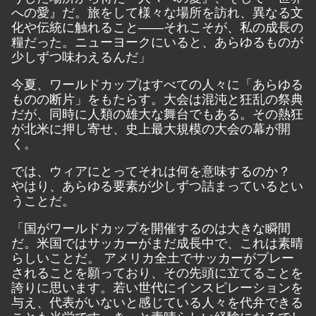
への愛』だ。旅をして様々な場所を訪れ、異なる文
化や伝統に触れること――それこそが、私の成長の
糧だった。ニューヨークにいると、あらゆるものが
少しずつ味わえるんだ」
今夏、ワールドカップはすべての人々に「あらゆる
ものの断片」をもたらす。大会は混沌と狂乱の祭典
だが、同時に人類の雄大な舞台でもある。その熱狂
が北米に押し寄せ、史上最大規模の大会の幕が開
く。
では、ウィアにとってそれは何を意味するのか？
やはり、あらゆる要素が少しずつ詰まっているとい
うことだ。
「国がワールドカップを開催するのは大きな瞬間
だ。米国ではサッカーがまだ成長中で、これは素晴
らしいことだ。 アメリカ全土でサッカーがプレー
されることを願っており、その先頭に立てることを
誇りに思います。若い世代にインスピレーションを
与え、代表がいないと感じている人々を代弁できる
ことも光栄です。きっと素晴らしい経験になるでし