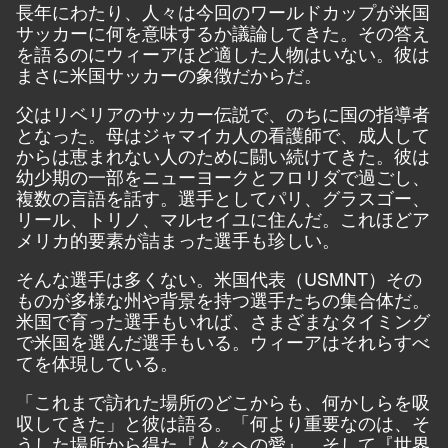
長年にわたり、人々は今回のワールドカップが米国
サッカーに何を意味するか議論してきた。その答え
を語るのにウィーアほど適した人物はいない。彼は
まさに米国サッカーの象徴だからだ。
父はリベリアのサッカー伝説で、のちに国の指導者
となった。母はジャマイカ人の看護師で、成人して
からは恵まれない人のために闘い続けてきた。彼は
幼少期の一部をニューヨークとフロリダで過ごし、
複数の言語を話す。選手としてパリ、グラスゴー、
リール、トリノ、マルセイユに住んだ。これほどア
メリカ的要素が詰まった選手も珍しい。
そんな選手は多くない。米国代表（USMNT）その
ものが多様な州や背景を持つ選手たちの集合体だ。
米国で育った選手もいれば、さまざまなタイミング
で米国を選んだ選手もいる。ウィーアはそれらすべ
てを体現している。
「これまで訪れた場所のどこからも、何かしらを吸
収してきた」と彼は語る。「何より重要なのは、そ
うした場所から得た『人々への愛』、そして『世界