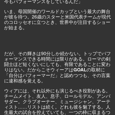
今もパフォーマンスをしているんだ」
いま、母国開催のワールドカップという最大の舞台
が彼を待つ。26歳のスターと米国代表チームが現代
のコロッセオに立つとき、世界中が注目するショー
が始まる。
だが、その輝きは90分しか続かない。トップでパフ
ォーマンスできる時間には限りがある。ローマの剣
闘士ほど短くないにしても、有限であることに変わ
りはない。だからこそウィーアは
の取材に
GOAL
「自分はパフォーマーだ」と認めつつも、その言葉
に違和感を覚える。
ウィアには、それ以外にも演じるべき役割がある。
チームメイト、友人、息子、ロールモデル、アンバ
サダー。クラブオーナー、ミュージシャン、アーテ
ィスト……リストは続く。どれも彼を魅了する。人
生最大の試合を控えていても、一つの枠に収まるつ