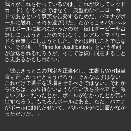
我々がこれを行っているのは、これが決してレッド
カードになるべきではなく、典型的なイエローカー
ドであるという事実を告発するためだ。バエナがボ
ールに触れ、それを遠ざけた。だからこそバルベル
デはボールに触れなかったのだ。彼はダービーを台
無しにしようとしたのではなく、レアル・マドリー
ドを台無しにしようとした。それは同じことではな
い。その後、『Time for Justification』という番組
が放送されるだろうが、そこでは彼に同意すること
さえあるかもしれない。
「彼はきっとこの判定を正当化し、主審もVAR担当
官も正しかったと言うだろう。そんなはずはない。
これだけで選手を退場させるべきではない。それか
ら彼らは、あり得ないような言い訳を並べ立て、激
しいプレーだったとか、ボールがなかったとか言い
出すだろう。もちろんボールはある。ただ、バエナ
がボールに触れたせいで、バルベルデには届かなか
っただけだ。」