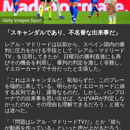
Getty Images Sport
「スキャンダルであり、不名誉な出来事だ」
レアル・マドリードは以前から、スペイン国内の審
判に圧力をかける手段として「レアル・マドリード
TV」を活用してきたが、日曜日の勝利直後にも再
びその機会を利用し、審判の判定を激しく非難し、
イエローカードで十分だったと主張した。
「これはスキャンダルだ、恥知らずだ。このプレー
を端的に表している。明らかなイエローカードに値
する反則であり、露骨なものだ。しかし、パンプロ
ーナでの出来事を思い出せば、なぜVARが判定しな
かったのか、その理由も理解できるだろう」と彼ら
は述べた。
「『問題はレアル・マドリードTVだ』とか『彼ら
が動画を作っている』といった声が上がるだろう。