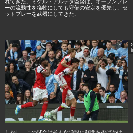
れてきた。ミケル・アルテタ監督は、オープンプレ
ーの流動性を犠牲にしても守備の安定を優先し、セ
ットプレーを武器にしてきた。
G
しかし、この試合はそんな通説に疑問を投げかけ