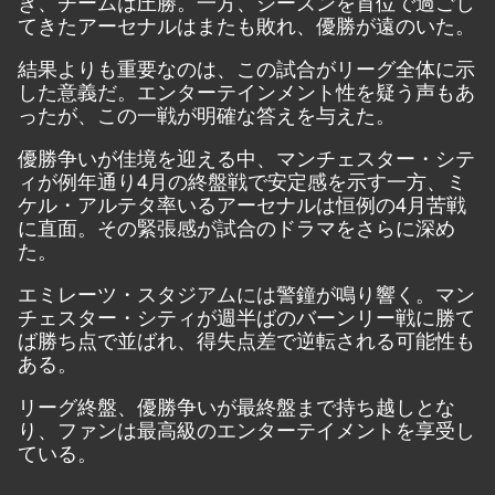
き、チームは圧勝。一方、シーズンを首位で過ごし
てきたアーセナルはまたも敗れ、優勝が遠のいた。
結果よりも重要なのは、この試合がリーグ全体に示
した意義だ。エンターテインメント性を疑う声もあ
ったが、この一戦が明確な答えを与えた。
優勝争いが佳境を迎える中、マンチェスター・シテ
ィが例年通り4月の終盤戦で安定感を示す一方、ミ
ケル・アルテタ率いるアーセナルは恒例の4月苦戦
に直面。その緊張感が試合のドラマをさらに深め
た。
エミレーツ・スタジアムには警鐘が鳴り響く。マン
チェスター・シティが週半ばのバーンリー戦に勝て
ば勝ち点で並ばれ、得失点差で逆転される可能性も
ある。
リーグ終盤、優勝争いが最終盤まで持ち越しとな
り、ファンは最高級のエンターテイメントを享受し
ている。