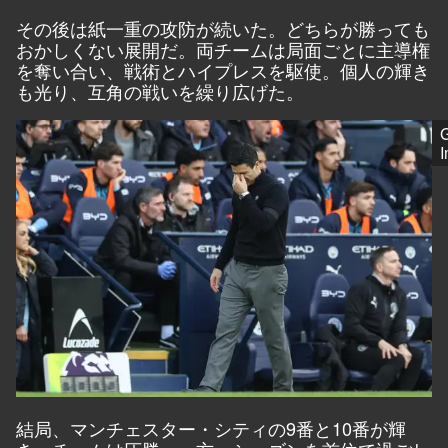
その後は紙一重の攻防が続いた。どちらが勝っても
おかしくない展開だ。両チームは局面ごとに主導権
を奪い合い、戦術とハイプレスを駆使。個人の輝き
も光り、互角の戦いを繰り広げた。
G
結局、マンチェスター・シティの9番と10番が輝