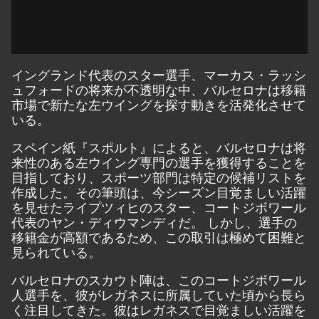
イングランド代表のスター選手、マーカス・ラッシ
ュフォードの将来が不透明な中、バルセロナは移籍
市場で新たな左ウイングを探す動きを活発化させて
いる。
スペイン紙『スポルト』によると、バルセロナは将
来性のある左ウイング専門の選手を獲得することを
目指しており、スポーツ部門は特定の候補リストを
作成した。その筆頭は、今シーズン目覚ましい活躍
を見せたライプツィヒのスター、コートジボワール
代表のヤン・ディウマンディだ。 しかし、選手の
移籍金が高額であるため、この取引は極めて困難と
見られている。
バルセロナのスカウト陣は、このコートジボワール
人選手を、彼がレガネスに所属していた頃から長ら
く注目してきた。彼はレガネスで目覚ましい活躍を