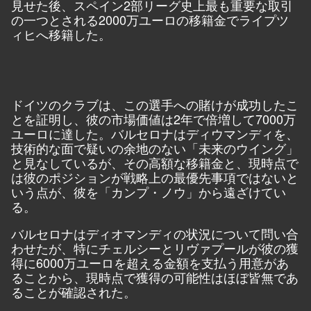
見せた後、スペイン2部リーグ史上最も重要な取引
の一つとされる2000万ユーロの移籍金でライプツ
ィヒへ移籍した。
ドイツのクラブは、この選手への賭けが成功したこ
とを証明し、彼の市場価値は2年で倍増して7000万
ユーロに達した。バルセロナはディウマンディを、
技術的な面で疑いの余地のない「未来のウイング」
と見なしているが、その高額な移籍金と、現時点で
は彼のポジションが戦略上の最優先事項ではないと
いう点が、彼を「カンプ・ノウ」から遠ざけてい
る。
バルセロナはディオマンディの状況について問い合
わせたが、特にチェルシーとリヴァプールが彼の獲
得に6000万ユーロを超える金額を支払う用意があ
ることから、現時点で獲得の可能性はほぼ皆無であ
ることが確認された。