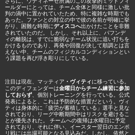
さらに、ウディネーゼ所属のこの攻撃的ミッドフィ
ールダーにとっては、チーム全体と同様に激しい批
判の渦中に置かれていたため、特に複雑な時期でも
あった。ファンとの対立の中で彼の名前が明確に挙
がり、困難な時期に
出かけたことを非難
ディスコへ
されていたのだ。 しかし、それ以上に、パフンデ
ィの離脱は、すでに脆弱なチーム状況に追い打ちを
かけるものであり、再発や回復が決して順調とは言
えない中、チームのフィジカルコンディションとい
う課題を再び浮き彫りにしている。
注目は現在、マッティア
に移っている。
・ヴィティ
このディフェンダーは
金曜日からチーム練習に参加
、個別トレーニングを行っている。公式
しておらず
発表によると、これは予防的な措置だという。ヴィ
ティは身体的に「疲労が蓄積している」選手と見な
されており、リーグ中断期間中はリスクを避けるこ
とが優先された。 チームへの復帰は水曜日に予定
されており、それに伴い、イースター翌日のエンポ
リ戦には出場可能となる見込みだ。しかし、依然と