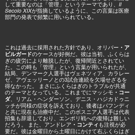
して重要なのは「管理」というテーマであり、
Il
が指摘しているように、この言葉は医療
Secolo XIX
部門の発表で頻繁に用いられている。
これは過去に採用された方針であり、オリバー
・ア
のケースが好例だ。彼は当初、ふくらは
ビルガード
ぎの疲労により離脱したが、復帰間近とされてい
た。この時も「管理」という言葉が用いられたが、
結局、デンマーク人選手はヴェネツィア、カラレー
ゼ、アヴェッリーノとの3試合連続を欠場せざるを
得なかった。 まさにふくらはぎのトラブルが共通
のテーマとなっている。これまでにマッシモ
・コー
、リアム・ヘンダーソン、デニス・ハジカドゥニ
ダ
ッチが同様の症状を訴えており、後者はパフンディ
と共に現在も治療中だ。このボスニア人選手は代表
招集も辞退しており、エンポリ戦への復帰は難しい
だろう。 また、アンドレア
も注視が必
・コンティ
要だ。彼は金曜日から土曜日にかけて右ふくらはぎ