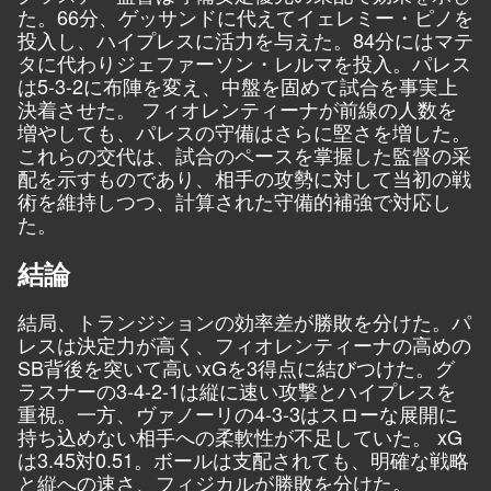
た。66分、ゲッサンドに代えてイェレミー・ピノを
投入し、ハイプレスに活力を与えた。84分にはマテ
タに代わりジェファーソン・レルマを投入。パレス
は5-3-2に布陣を変え、中盤を固めて試合を事実上
決着させた。 フィオレンティーナが前線の人数を
増やしても、パレスの守備はさらに堅さを増した。
これらの交代は、試合のペースを掌握した監督の采
配を示すものであり、相手の攻勢に対して当初の戦
術を維持しつつ、計算された守備的補強で対応し
た。
結論
結局、トランジションの効率差が勝敗を分けた。パ
レスは決定力が高く、フィオレンティーナの高めの
SB背後を突いて高いxGを3得点に結びつけた。グ
ラスナーの3-4-2-1は縦に速い攻撃とハイプレスを
重視。一方、ヴァノーリの4-3-3はスローな展開に
持ち込めない相手への柔軟性が不足していた。 xG
は3.45対0.51。ボールは支配されても、明確な戦略
と縦への速さ、フィジカルが勝敗を分けた。