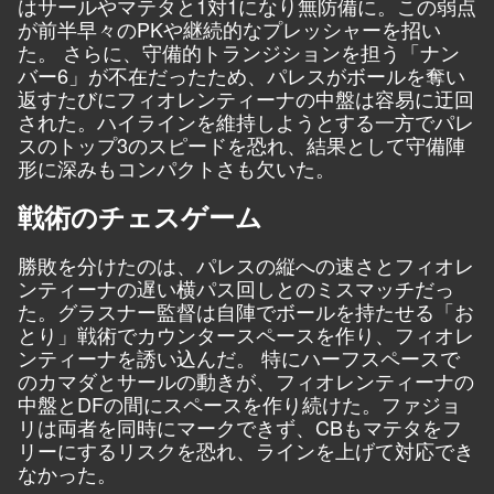
はサールやマテタと1対1になり無防備に。この弱点
が前半早々のPKや継続的なプレッシャーを招い
た。 さらに、守備的トランジションを担う「ナン
バー6」が不在だったため、パレスがボールを奪い
返すたびにフィオレンティーナの中盤は容易に迂回
された。ハイラインを維持しようとする一方でパレ
スのトップ3のスピードを恐れ、結果として守備陣
形に深みもコンパクトさも欠いた。
戦術のチェスゲーム
勝敗を分けたのは、パレスの縦への速さとフィオレ
ンティーナの遅い横パス回しとのミスマッチだっ
た。グラスナー監督は自陣でボールを持たせる「お
とり」戦術でカウンタースペースを作り、フィオレ
ンティーナを誘い込んだ。 特にハーフスペースで
のカマダとサールの動きが、フィオレンティーナの
中盤とDFの間にスペースを作り続けた。ファジョ
リは両者を同時にマークできず、CBもマテタをフ
リーにするリスクを恐れ、ラインを上げて対応でき
なかった。