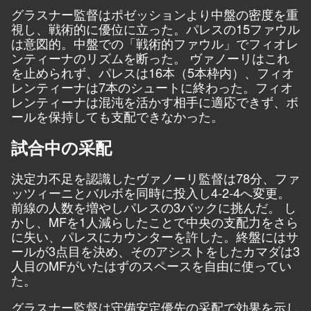
グラスナー監督はポゼッションより中盤の密度を重
視し、戦術的に優位に立った。パレスの15ファウル
は意図的。中盤での「戦術的ファウル」でフィオレ
ンティーナのリズムを断った。 ヴァノーリはこれ
を止められず、パレスは16本（5本枠内）、フィオ
レンティーナは7本のシュートに終わった。フィオ
レンティーナは混沌を活かす相手に適応できず、ボ
ールを保持しても支配できなかった。
試合中の采配
決定力不足を認識したヴァノーリ監督は78分、ファ
ッツィーニとバルボを同時に投入し4-2-4へ変更。
前線の人数を増やしパレスの3バックに挑んだ。 し
かし、MFを1人減らしたことで中央の支配力をさら
に失い、パレスにカウンターを許した。終盤にはサ
ールが3点目を決め、そのアシストをしたカマダは3
人目のMFがいたはずのスペースを自由に使ってい
た。
グラスナー監督は守備安定優先の采配で効果を示し