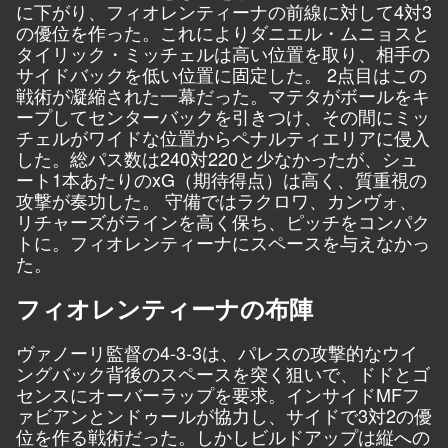
に下がり、フィオレンティーナの前線に対して4対3
の優位を作った。これによりダニエル・ムニョスと
タイリック・ミッチェルは高い位置を取り、相手の
サイドバックを低い位置に固定した。 2点目はこの
戦術が凝縮された一幕だった。マテタがボールをキ
ープしてセンターバックを引きつけ、その間にミッ
チェルがワイドな位置からペナルティエリアに侵入
した。総パス数は240対220と少なかったが、シュ
ート1本あたりのxG（期待得点）は高く、質重視の
攻撃が奏功した。 守備ではラクロワ、カンヴォ、
リチャーズがラインを高く保ち、ピッチをコンパク
トに。フィオレンティーナにスペースを与えなかっ
た。
フィオレンティーナの布陣
ヴァノーリ監督の4-3-3は、パレスの攻撃的なウイ
ングバック背後のスペースを突く狙いで、ドドとゴ
センスにオーバーラップを要求。インサイドMFフ
ァビアンとンドゥールが協力し、サイドで3対2の優
位を作る戦術だった。しかしビルドアップは縦への