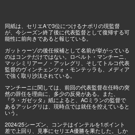
同紙は、セリエAで3位につけるナポリの現監督
が、今シーズン終了後に代表監督として復帰する可
能性に前向きであると報じている。
ガットゥーゾの後任候補として名前が挙がっている
のはコンテだけではない。ロベルト・マンチーニ、
マッシミリアーノ・アッレグリ、そしてトルコ代表
監督のヴィンチェンツォ・モンテッラも、メディア
で強く取り沙汰されている。
マンチーニに関しては、前回の代表監督在任時の突
然の辞任を理由に、多少の反発がある。また、
『ラ・ガゼッタ』紙によると、ACミランの監督で
あるアッレグリは、現時点では就任を控えていると
いう。
2024/25シーズン、コンテはインテルを1ポイント
差で上回り、見事にセリエA優勝を果たした。しか