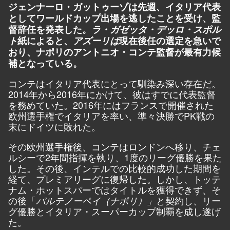
ジェンナーロ・ガットゥーゾは先週、イタリア代表
としてワールドカップ出場を逃したことを受け、監
督辞任を発表した。
ラ・ガゼッタ・デッロ・スポル
ト
紙によると、
アズーリは
現在後任の選定を急いで
おり、ナポリのアントニオ・コンテ監督が最有力候
補となっている。
コンテはイタリア代表にとって馴染み深い存在だ。
2014年から2016年にかけて、彼はすでに代表監督
を務めていた。2016年にはフランスで開催された
欧州選手権でイタリアを率い、準々決勝でPK戦の
末にドイツに敗れた。
その欧州選手権後、コンテはロンドンへ移り、チェ
ルシーで2年間指揮を執り、1度のリーグ優勝を果た
した。その後、インテルでの比較的成功した期間を
経て、プレミアリーグに復帰した。しかし、トッテ
ナム・ホットスパーではタイトルを獲得できず、そ
の後「
と契約し
リー
パルテノーペイ（ナポリ）」
、
グ優勝とイタリア・スーパーカップ制覇を成し遂げ
た。