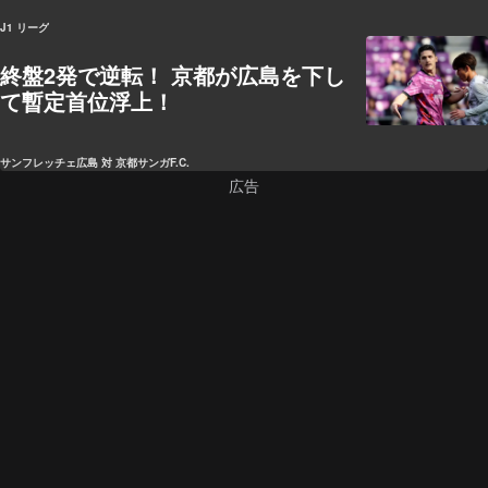
J1 リーグ
終盤2発で逆転！ 京都が広島を下し
て暫定首位浮上！
サンフレッチェ広島 対 京都サンガF.C.