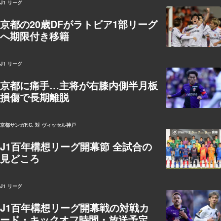
J1 リーグ
京都の20歳DFがラトビア1部リーグ
へ期限付き移籍
J1 リーグ
京都に痛手…主将が右膝内側半月板
損傷で長期離脱
京都サンガF.C. 対 ヴィッセル神戸
J1百年構想リーグ開幕節 全試合の
見どころ
J1 リーグ
J1百年構想リーグ開幕戦の対戦カ
ード・キックオフ時間・放送予定