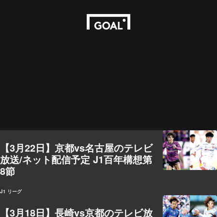
【3月22日】京都vs名古屋のテレビ
放送/ネット配信予定 J1百年構想第
8節
J1 リーグ
【3月18日】長崎vs京都のテレビ放