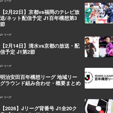
J1 リーグ
【2月22日】京都vs福岡のテレビ放
送/ネット配信予定 J1百年構想第3
節
J1 リーグ
【2月14日】清水vs京都の放送・配
信予定 J1第2節
J1 リーグ
明治安田百年構想リーグ 地域リー
グラウンド組み合わせ・概要まとめ
J1 リーグ
【2026】Jリーグ背番号 J1全20ク