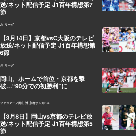
送/ネット配信予定 J1百年構想第7
節
J1 リーグ
【3月14日】京都vsC大阪のテレビ
放送/ネット配信予定 J1百年構想第
6節
J1 リーグ
岡山、ホームで首位・京都を撃
破…“90分での初勝利”に
ファジアーノ岡山 対 京都サンガF.C.
【3月8日】岡山vs京都のテレビ放
送/ネット配信予定 J1百年構想第5
節