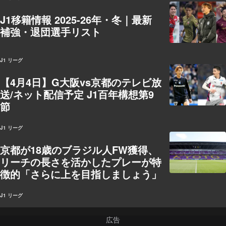
J1移籍情報 2025-26年・冬｜最新
補強・退団選手リスト
J1 リーグ
【4月4日】G大阪vs京都のテレビ放
送/ネット配信予定 J1百年構想第9
節
J1 リーグ
京都が18歳のブラジル人FW獲得、
リーチの長さを活かしたプレーが特
徴的「さらに上を目指しましょう」
J1 リーグ