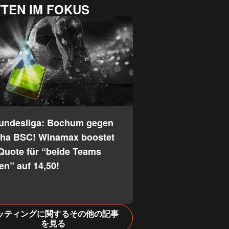
TEN IM FOKUS
Bundesliga: Bochum gegen
tha BSC! Winamax boostet
Quote für “beide Teams
fen” auf 14,50!
ッティングに関するその他の記事
を見る