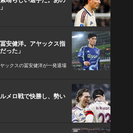
！」
た冨安健洋。アヤックス指
況だった」
アヤックスの冨安健洋が一発退場
アルメロ戦で快勝し、勢い