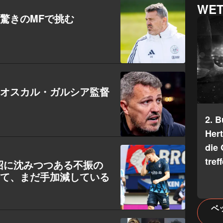
WET
驚きのMFで挑む
：オスカル・ガルシア監督
2. 
Her
die 
tref
沼に沈みつつある不振の
して、まだ手加減している
ベ