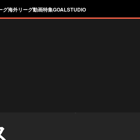
ーグ
海外リーグ
動画
特集
GOALSTUDIO
ス