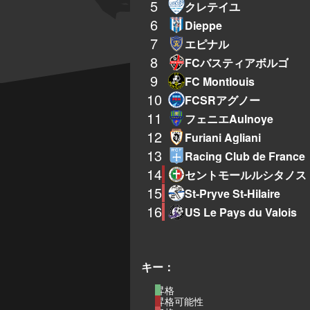
5
クレテイユ
6
Dieppe
7
エピナル
8
FCバスティアボルゴ
9
FC Montlouis
10
FCSRアグノー
11
フェニエAulnoye
12
Furiani Agliani
13
Racing Club de France
14
セントモールルシタノス
15
St-Pryve St-Hilaire
16
US Le Pays du Valois
キー：
昇格
昇格可能性