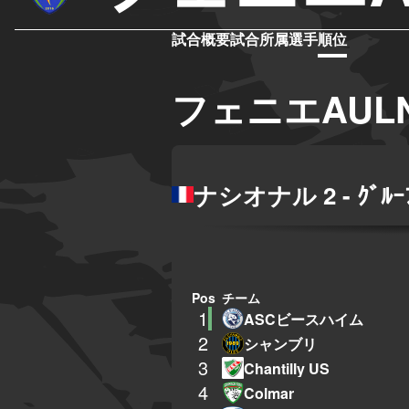
試合概要
試合
所属選手
順位
フェニエAULN
ナシオナル 2 - ｸﾞﾙｰﾌ
Pos
チーム
1
ASCビースハイム
2
シャンブリ
3
Chantilly US
4
Colmar