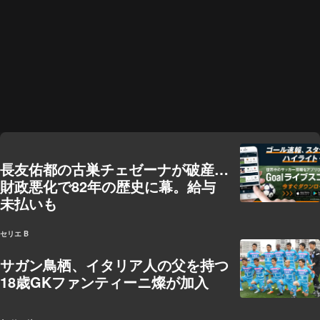
長友佑都の古巣チェゼーナが破産…
財政悪化で82年の歴史に幕。給与
未払いも
セリエ B
サガン鳥栖、イタリア人の父を持つ
18歳GKファンティーニ燦が加入