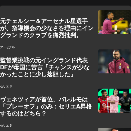
元チェルシー＆アーセナル星選手
が、指導機会の少なさを理由にイン
グランドのクラブを痛烈批判。
アーセナル
監督業挑戦の元イングランド代表
DFが母国に苦言「チャンスが少な
かったことに少し落胆した」
セリエ B
ヴェネツィアが首位、パレルモは
「プレーオフ」のみ：セリエA昇格
するのはどちら？
セリエ B