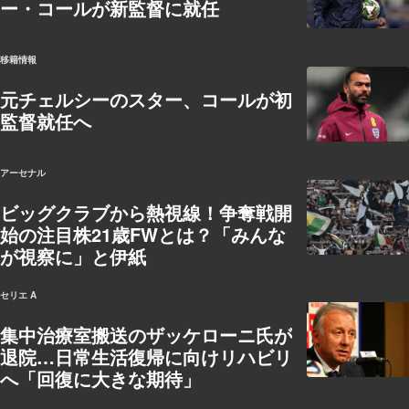
ー・コールが新監督に就任
移籍情報
元チェルシーのスター、コールが初
監督就任へ
アーセナル
ビッグクラブから熱視線！争奪戦開
始の注目株21歳FWとは？「みんな
が視察に」と伊紙
セリエ A
集中治療室搬送のザッケローニ氏が
退院…日常生活復帰に向けリハビリ
へ「回復に大きな期待」