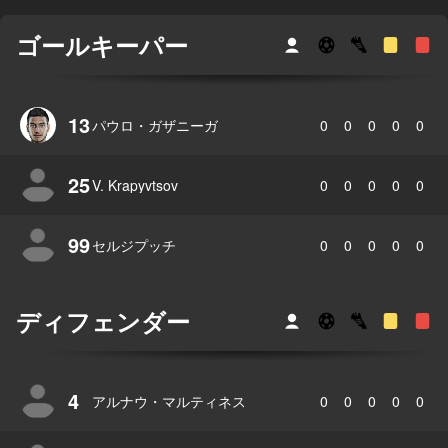
ゴールキーパー
13
パウロ・ガザニーガ
0
0
0
0
0
25
V. Krapyvtsov
0
0
0
0
0
99
セルジプッチ
0
0
0
0
0
ディフェンダー
4
アルナウ・マルティネス
0
0
0
0
0