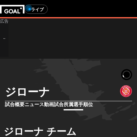
ライブ
ジローナ
試合概要
ニュース
動画
試合
所属選手
順位
ジローナ チーム