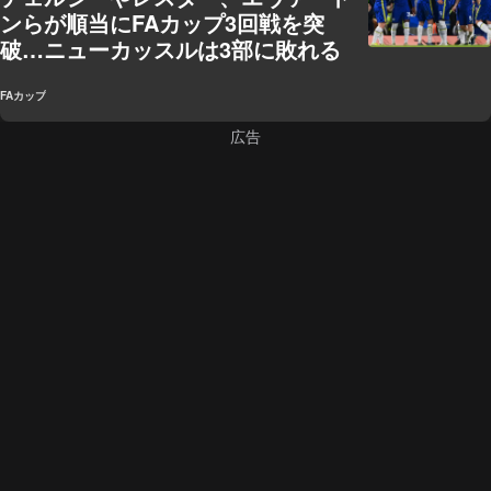
ンらが順当にFAカップ3回戦を突
破…ニューカッスルは3部に敗れる
FAカップ