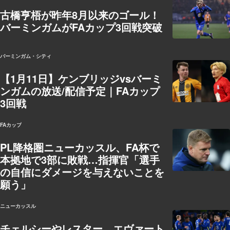
古橋亨梧が昨年8月以来のゴール！
バーミンガムがFAカップ3回戦突破
バーミンガム・シティ
【1月11日】ケンブリッジvsバーミ
ンガムの放送/配信予定｜FAカップ
3回戦
FAカップ
PL降格圏ニューカッスル、FA杯で
本拠地で3部に敗戦…指揮官「選手
の自信にダメージを与えないことを
願う」
ニューカッスル
チェルシーやレスター、エヴァート